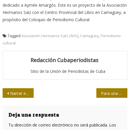
dedicado a Aymée Amargós. Este es un proyecto de la Asociación
Hermanos Saíz con el Centro Provincial del Libro en Camagüey, a
propósito del Coloquio de Periodismo Cultural.
Tagged
Asociación Hermanos Saíz (AHS)
,
Camagüey
,
Periodismo
cultural
Redacción Cubaperiodistas
Sitio de la Unión de Periodistas de Cuba
Navegación
Narrar es una cuestión humana
Para una universidad en defensa de la humanidad
de
entradas
Deja una respuesta
Tu dirección de correo electrónico no será publicada.
Los