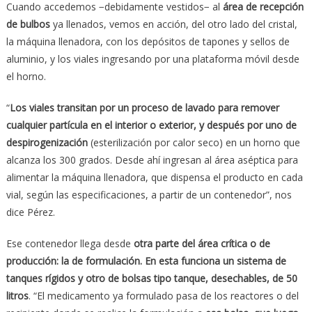
Cuando accedemos −debidamente vestidos− al
á
rea de recepci
ó
n
de bulbos
ya llenados, vemos en acción, del otro lado del cristal,
la máquina llenadora, con los depósitos de tapones y sellos de
aluminio, y los viales ingresando por una plataforma móvil desde
el horno.
“
L
os viales transitan por un proceso de lavado para remover
cualquier part
í
cula en el interior o exterior, y despu
é
s por uno de
despirogenizaci
ó
n
(esterilización por calor seco) en un horno que
alcanza los 300 grados. Desde ahí ingresan al área aséptica para
alimentar la máquina llenadora, que dispensa el producto en cada
vial, según las especificaciones, a partir de un contenedor”, nos
dice Pérez.
Ese contenedor llega desde
otra parte del
á
rea cr
í
tica o de
producci
ó
n: la de formulaci
ó
n. En esta funciona un sistema de
tanques r
í
gidos y otro de bolsas tipo tanque, desechables, de 50
litros
. “El medicamento ya formulado pasa de los reactores o del