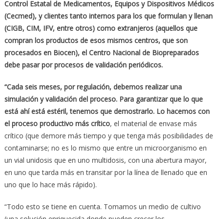
Control Estatal de Medicamentos, Equipos y Dispositivos M
é
dicos
(Cecmed), y clientes tanto internos para los que formulan y llenan
(CIGB, CIM, IFV, entre otros) como extranjeros (aquellos que
compran los productos de esos mismos centros, que son
procesados en Biocen), el Centro Nacional de Biopreparados
debe pasar por procesos de validaci
ó
n peri
ó
dicos.
“
Cada seis meses, por regulaci
ó
n, debemos realizar una
simulaci
ó
n y validaci
ó
n del proceso. Para garantizar que lo que
est
á
ah
í
est
á
est
é
ril, tenemos que demostrarlo. Lo hacemos con
el proceso productivo m
á
s cr
í
tico
, el material de envase más
crítico (que demore más tiempo y que tenga más posibilidades de
contaminarse; no es lo mismo que entre un microorganismo en
un vial unidosis que en uno multidosis, con una abertura mayor,
en uno que tarda más en transitar por la línea de llenado que en
uno que lo hace más rápido).
“Todo esto se tiene en cuenta. Tomamos un medio de cultivo
(una solución enriquecida donde pueden crecer los