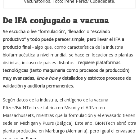
vacunatorios. Foto: Irene Pérez/ Cubadebate.
De IFA conjugado a vacuna
Se escucha o lee
“
formulaci
ó
n
”
,
“
llenado
”
o
“
escalado
productivo
”
y todo puede parecer simple, pero llevar el IFA a
producto final
−algo que, como característica de la industria
biofarmacéutica a nivel mundial, se hace en locaciones o plantas
distintas, incluso de países distintos−
requiere plataformas
tecnol
ó
gicas (tanto maquinaria como procesos de producci
ó
n)
muy avanzadas,
know how
y detallados y estrictos procesos de
validaci
ó
n y auditor
í
a permanentes.
Según datos de la industria, el antígeno de la vacuna
Pfizer/BioNTech se fabrica en Misuri y el ARNm en
Massachussets, mientras que la formulación y el envasado tienen
sede en Michigan y Puurs (Bélgica). Este año, BioNTech abrió otra
planta productiva en Marburgo (Alemania), pero igual el envasado
se hace en Puurs.