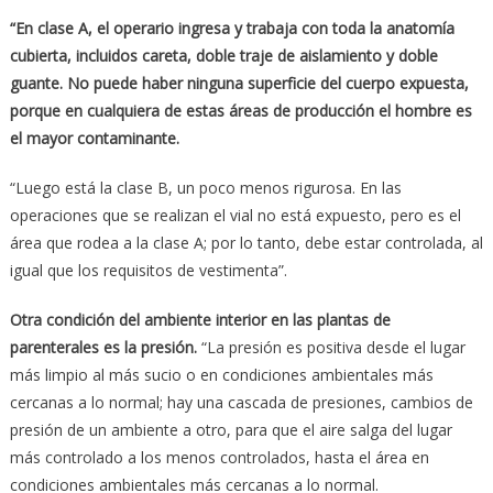
“
En clase A, el operario ingresa y trabaja con toda la anatom
í
a
cubierta, incluidos careta, doble traje de aislamiento y doble
guante. No puede haber ninguna superficie del cuerpo expuesta,
porque en cualquiera de estas
á
reas de producci
ó
n el hombre es
el mayor contaminante.
“Luego está la clase B, un poco menos rigurosa. En las
operaciones que se realizan el vial no está expuesto, pero es el
área que rodea a la clase A; por lo tanto, debe estar controlada, al
igual que los requisitos de vestimenta”.
Otra condici
ó
n del ambiente interior en las plantas de
parenterales es la presi
ó
n.
“La presión es positiva desde el lugar
más limpio al más sucio o en condiciones ambientales más
cercanas a lo normal; hay una cascada de presiones, cambios de
presión de un ambiente a otro, para que el aire salga del lugar
más controlado a los menos controlados, hasta el área en
condiciones ambientales más cercanas a lo normal.