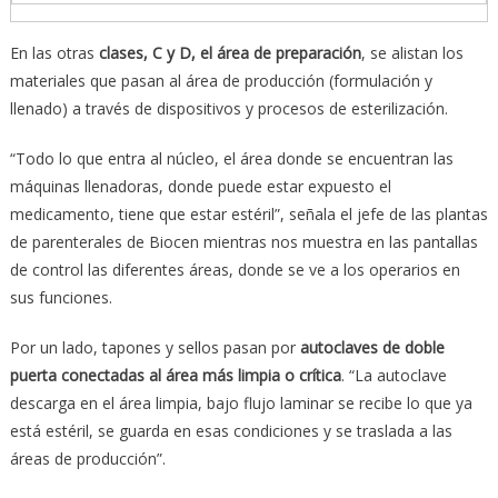
En las otras
clases, C y D, el
á
rea de preparaci
ó
n
, se alistan los
materiales que pasan al área de producción (formulación y
llenado) a través de dispositivos y procesos de esterilización.
“Todo lo que entra al núcleo, el área donde se encuentran las
máquinas llenadoras, donde puede estar expuesto el
medicamento, tiene que estar estéril”, señala el jefe de las plantas
de parenterales de Biocen mientras nos muestra en las pantallas
de control las diferentes áreas, donde se ve a los operarios en
sus funciones.
Por un lado, tapones y sellos pasan por
autoclaves de doble
puerta conectadas al
á
rea m
á
s limpia o cr
í
tica
. “La autoclave
descarga en el área limpia, bajo flujo laminar se recibe lo que ya
está estéril, se guarda en esas condiciones y se traslada a las
áreas de producción”.