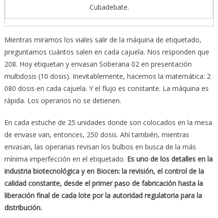
Cubadebate.
Mientras miramos los viales salir de la máquina de etiquetado,
preguntamos cuántos salen en cada cajuela. Nos responden que
208. Hoy etiquetan y envasan Soberana 02 en presentación
multidosis (10 dosis). Inevitablemente, hacemos la matemática: 2
080 dosis en cada cajuela. Y el flujo es constante. La máquina es
rápida. Los operarios no se detienen.
En cada estuche de 25 unidades donde son colocados en la mesa
de envase van, entonces, 250 dosis. Ahí también, mientras
envasan, las operarias revisan los bulbos en busca de la más
mínima imperfección en el etiquetado.
Es uno de los detalles en la
industria biotecnol
ó
gica y en Biocen: la revisi
ó
n, el control de la
calidad constante, desde el primer paso de fabricaci
ó
n hasta la
liberaci
ó
n final de cada lote por la autoridad regulatoria para la
distribuci
ó
n.