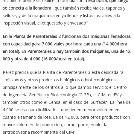
recipiente donde se realice la formulación a
esa bolsa, que luego
se conecta a la llenadora
−que también recibe viales, tapones y
sellos−, y de la máquina salen ya llenos y listos los viales a la
inspección visual, el etiquetado y envasado”.
En la Planta de Parenterales 2 funcionan dos m
á
quinas llenadoras
con capacidad para 7 000 viales por hora cada una (14 000/hora
en total). En Parenterales 3 hay tambi
é
n dos m
á
quinas, una de 12
000 y otra de 4 000 (16 000/hora en total).
Pérez precisa que la Planta de Parenterales 3 está dedicada “a
liofilizados y otros productos biológicos o biotecnológicos,
principalmente de los centros a lo que damos servicio: el Centro
de Ingeniería Genética y Biotecnología (CIGB), el CIM, el IFV y
también otros como el Censa, en el caso del Surfacén. La línea de
4 000 se usa para liofilizados, que tienen menor volumen en
cuanto a tamaño de lote. La de 12 000, para otros productos con
mayor volumen de producción, como, por ejemplo, la
eritropoyetina recombinante del CIM”.