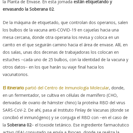
la Planta de Envase. En esta jornada
están etiquetando y
envasando la Soberana 02
.
De la máquina de etiquetado, que controlan dos operarios, salen
los bulbos de la vacuna anti-COVID-19 en cajuelas hacia una
mesa cercana, donde otra operaria los revisa y coloca en un
carrito en el que seguirán camino hacia el área de envase. Allí, en
dos salas, unas dos decenas de trabajadoras los colocan en
estuches −cada uno de 25 bulbos, con la identidad de la vacuna y
otros datos− en los que harán su viaje final hacia los
vacunatorios.
El itinerario
partió del Centro de Inmunología Molecular
, donde,
en un fermentador, se cultiva en células de mamífero (CHO,
derivadas de ovario de hámster chino) la proteína RBD del virus
SARS-CoV-2. De ahí, pasa al Instituto Finlay de Vacunas (donde se
concibió el inmunógeno) y se conjuga el RBD con −en el caso de
la
Soberana 02
− el toxoide tetánico. Ese ingrediente farmacéutico
activo (IFA) conjugado se envía a Biocen, donde se realiza la