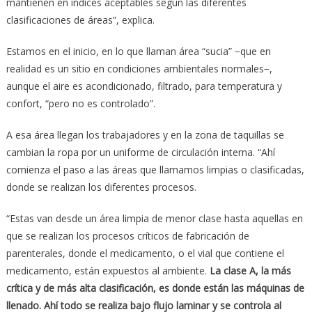
mantienen en índices aceptables según las diferentes
clasificaciones de áreas”, explica.
Estamos en el inicio, en lo que llaman área “sucia” −que en
realidad es un sitio en condiciones ambientales normales−,
aunque el aire es acondicionado, filtrado, para temperatura y
confort, “pero no es controlado”.
A esa área llegan los trabajadores y en la zona de taquillas se
cambian la ropa por un uniforme de circulación interna. “Ahí
comienza el paso a las áreas que llamamos limpias o clasificadas,
donde se realizan los diferentes procesos.
“Estas van desde un área limpia de menor clase hasta aquellas en
que se realizan los procesos críticos de fabricación de
parenterales, donde el medicamento, o el vial que contiene el
medicamento, están expuestos al ambiente.
La clase A, la m
á
s
cr
í
tica y de m
á
s alta clasificaci
ó
n, es donde est
á
n las m
á
quinas de
llenado. Ah
í
todo
se realiza bajo flujo laminar y se
controla al