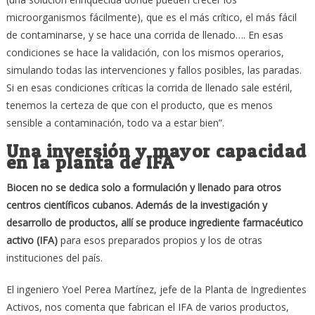
microorganismos fácilmente), que es el más crítico, el más fácil
de contaminarse, y se hace una corrida de llenado…. En esas
condiciones se hace la validación, con los mismos operarios,
simulando todas las intervenciones y fallos posibles, las paradas.
Si en esas condiciones críticas la corrida de llenado sale estéril,
tenemos la certeza de que con el producto, que es menos
sensible a contaminación, todo va a estar bien”.
Una inversión y mayor capacidad
en la planta de IFA
Biocen no se dedica solo a formulaci
ó
n y llenado para otros
centros cient
í
ficos cubanos. Adem
á
s de la investigaci
ó
n y
desarrollo de productos, all
í
se produce ingrediente farmac
é
utico
activo (IFA)
para esos preparados propios y los de otras
instituciones del país.
El ingeniero Yoel Perea Martínez, jefe de la Planta de Ingredientes
Activos, nos comenta que fabrican el IFA de varios productos,