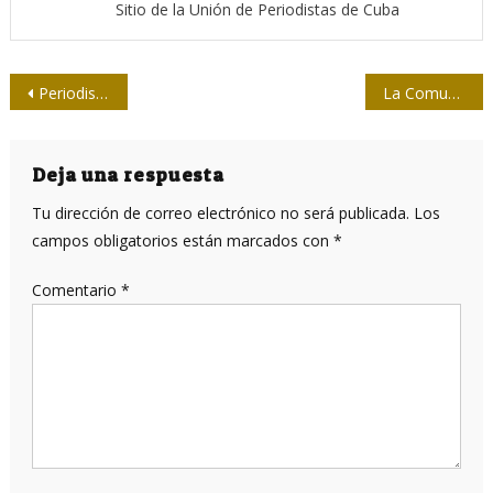
Sitio de la Unión de Periodistas de Cuba
Navegación
Periodismo y redes sociales en Cuba: ¿responsabilidad individual o excesos colectivos?
La Comunicación, pilar esencial para el desarrollo de la sociedad cubana y del trabajo del Partido
de
entradas
Deja una respuesta
Tu dirección de correo electrónico no será publicada.
Los
campos obligatorios están marcados con
*
Comentario
*