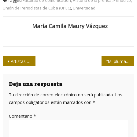
Tagged
Facultad de Comunicación
,
Historia de la prensa
,
Periódico
,
Unión de Periodistas de Cuba (UPEC)
,
Universidad
María Camila Maury Vázquez
Navegación
Artistas argentinos crean canción en honor a vacuna de Cuba
‘‘Mi pluma no está en venta’’
de
entradas
Deja una respuesta
Tu dirección de correo electrónico no será publicada.
Los
campos obligatorios están marcados con
*
Comentario
*