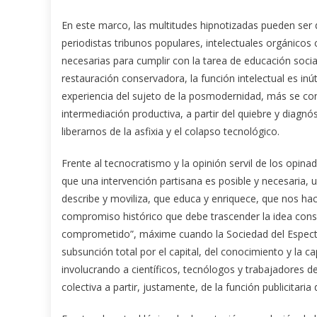
En este marco, las multitudes hipnotizadas pueden ser 
periodistas tribunos populares, intelectuales orgánicos
necesarias para cumplir con la tarea de educación soci
restauración conservadora, la función intelectual es inút
experiencia del sujeto de la posmodernidad, más se cons
intermediación productiva, a partir del quiebre y diagn
liberarnos de la asfixia y el colapso tecnológico.
Frente al tecnocratismo y la opinión servil de los opi
que una intervención partisana es posible y necesaria, 
describe y moviliza, que educa y enriquece, que nos hace 
compromiso histórico que debe trascender la idea con
comprometido”, máxime cuando la Sociedad del Espectác
subsunción total por el capital, del conocimiento y la ca
involucrando a científicos, tecnólogos y trabajadores de
colectiva a partir, justamente, de la función publicitaria 