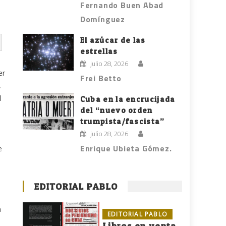
Fernando Buen Abad
Domínguez
El azúcar de las
estrellas
julio 28, 2026
er
Frei Betto
,
l
Cuba en la encrucijada
del “nuevo orden
trumpista/fascista”
julio 28, 2026
Enrique Ubieta Gómez.
e
EDITORIAL PABLO
a
EDITORIAL PABLO
Libros en venta