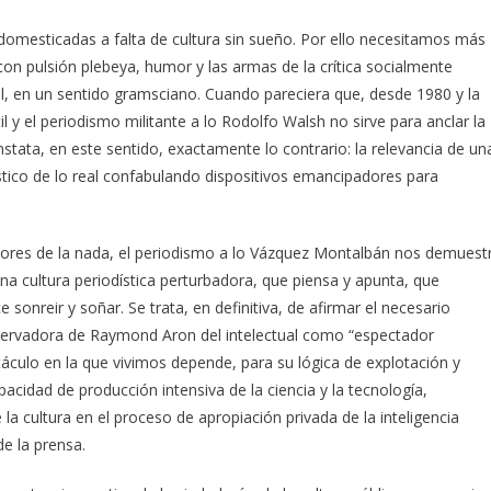
domesticadas a falta de cultura sin sueño. Por ello necesitamos más
 con pulsión plebeya, humor y las armas de la crítica socialmente
al, en un sentido gramsciano. Cuando pareciera que, desde 1980 y la
il y el periodismo militante a lo Rodolfo Walsh no sirve para anclar la
tata, en este sentido, exactamente lo contrario: la relevancia de un
óstico de lo real confabulando dispositivos emancipadores para
nadores de la nada, el periodismo a lo Vázquez Montalbán nos demuest
una cultura periodística perturbadora, que piensa y apunta, que
sonreir y soñar. Se trata, en definitiva, de afirmar el necesario
servadora de Raymond Aron del intelectual como “espectador
ulo en la que vivimos depende, para su lógica de explotación y
pacidad de producción intensiva de la ciencia y la tecnología,
 la cultura en el proceso de apropiación privada de la inteligencia
de la prensa.