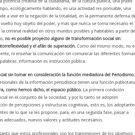
a potencia creativa de la ciudadanía, de la cultura pública, una praxis
empo, ecológicamente hablando, es una actividad res-ponsable, una
de a vivir en la negación de la totalidad, en la permanente defensa d
a vuelto hoy objeto del poder, y más que nunca se torna necesario el
a criminal realidad en otros mundos posibles y habitables a partir de
is,
no es posible proyecto alguno de transformación social sin
utorreflexividad y el afán de superación.
Como del mismo modo, no e
ente, ni enseñar la comunicación sin comunicar las diferentes forma
alabras: información es instrucción pública.
cial sin tomar en consideración la función mediadora del Periodismo.
esionales de la información periodística tienen una función publicitari
ra, como hemos dicho, el espacio público.
La primera condición
ial en el conjunto de la sociedad, y por lo tanto se adopten
n de percepciones y estructuras cognitivas, esto es, los adoptante
tes de lo que se les propone, para, en una segunda fase, pasar a
s adecuados, nuevos valores y actitudes necesarios.
n tanto que estos profesionales son los transmisores de los objetivos