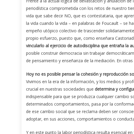
Frente a la actual lógica de devastación y anulación de l
periodística comprometida con los retos de nuestro ti
vida que sabe decir NO, que es contestataria, que apren
la vida cuando la vida – en palabras de Foucault – se h
empeño utópico colectivo de trascender solidariamente l
propio esfuerzo, puesto que, como enseñara Castoriad
vincularlo al ejercicio de autodisciplina que entraña la a
posible construir democracia sin trabajar democráticam
de pensamiento y enseñanza de la mediación. En otras p
Hoy no es posible pensar la cohesión y reproducción so
Vivimos en la era de la información, y los medios y prof
crucial en nuestras sociedades que
determina y configu
indispensable para que se produzca cualquier cambio soc
determinados comportamientos, pasa por la conformació
de ese cambio social que se reclama deben ser conscien
adoptar, en sus acciones, comportamientos o conducta
Y en este punto la labor periodística resulta esencial e