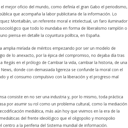
l mejor oficio del mundo, como definía el gran Gabo el periodismo,
pública que acompaña la labor publicitaria de la información. Lo
uez Montalbán, un referente moral e intelectual, un faro iluminador
 sociológico que todo lo inundaba en forma de liberalismo ramplón o
 uno piensa en detalle la coyuntura política, en España.
na amplia miríada de méritos empezando por ser un modelo de
gio de lo anexacto, por la épica del compromiso, no dejaba día tras
 Regás en el prólogo de Cambiar la vida, cambiar la historia, de una
x News, donde con demasiada ligereza se confunde la moral con el
feudo y el consumo compulsivo con la liberación y el progreso mal
nsa consiste en no ser una industria y, por lo mismo, toda práctica
 pasa por asumir su rol como un problema cultural, como la mediación
ecodificación mediática, más aún hoy que vivimos en la era de la
 mediáticas del frente ideológico que el oligopolio y monopolio
l centro a la periferia del Sistema mundial de información.