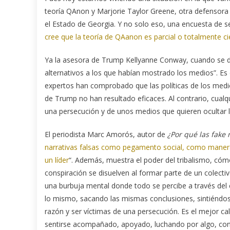
teoría QAnon y Marjorie Taylor Greene, otra defensora
el Estado de Georgia. Y no solo eso, una encuesta de s
cree que la teoría de QAanon es parcial o totalmente ci
Ya la asesora de Trump Kellyanne Conway, cuando se 
alternativos a los que habían mostrado los medios”. E
expertos han comprobado que las políticas de los medio
de Trump no han resultado eficaces. Al contrario, cual
una persecución y de unos medios que quieren ocultar l
El periodista Marc Amorós, autor de
¿Por qué las fake 
narrativas falsas como pegamento social, como manera
un líder
“. Además, muestra el poder del tribalismo, cómo
conspiración se disuelven al formar parte de un colectiv
una burbuja mental donde todo se percibe a través del 
lo mismo, sacando las mismas conclusiones, sintiéndo
razón y ser víctimas de una persecución. Es el mejor ca
sentirse acompañado, apoyado, luchando por algo, con