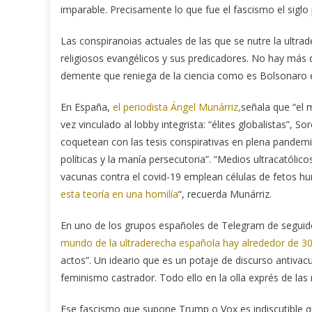
imparable. Precisamente lo que fue el fascismo el siglo
Las conspiranoias actuales de las que se nutre la ult
religiosos evangélicos y sus predicadores. No hay más q
demente que reniega de la ciencia como es Bolsonaro e
En España,
el periodista Ángel Munárriz,
señala que “el 
vez vinculado al lobby integrista: “élites globalistas”, S
coquetean con las tesis conspirativas en plena pande
políticas y la manía persecutoria”. “Medios ultracatóli
vacunas contra el covid-19 emplean células de fetos h
esta teoría en una homilía
“, recuerda Munárriz.
En uno de los grupos españoles de Telegram de segui
mundo de la ultraderecha española hay alrededor de 300
actos”. Un ideario que es un potaje de discurso antivac
feminismo castrador. Todo ello en la olla exprés de las 
Ese fascismo que supone Trump o Vox es indiscutible q