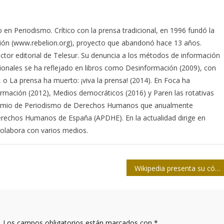
 en Periodismo. Crítico con la prensa tradicional, en 1996 fundó la
elión (www.rebelion.org), proyecto que abandonó hace 13 años.
ctor editorial de Telesur. Su denuncia a los métodos de información
ionales se ha reflejado en libros como Desinformación (2009), con
o La prensa ha muerto: ¡viva la prensa! (2014). En Foca ha
ormación (2012), Medios democráticos (2016) y Paren las rotativas
 Premio de Periodismo de Derechos Humanos que anualmente
rechos Humanos de España (APDHE). En la actualidad dirige en
colabora con varios medios.
Wikipedia presenta su código de conducta global contra el acoso
.
Los campos obligatorios están marcados con
*