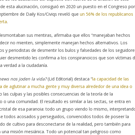
 de esta alucinación, consiguió en 2020 un puesto en el Congreso por
eptiembre de Daily Kos/Civiqs reveló que
un 56% de los republicanos
erta
.
desmontaban sus mentiras, afirmaba que ellos “manejaban hechos
s decir no mienten, simplemente manejan hechos alternativos. Los
s y periodistas de desmentir los bulos y falsedades de los seguidore
quier desmentido les confirma a los conspiranoicos que son víctimas 
a verdad a la ciudadanía.
news nos joden la vida?
(Lid Editorial) destaca “
la capacidad de las
 de aglutinar a mucha gente y muy diversa alrededor de una idea o
 las culpas y las posibles consecuencias de la teoría de la
o o una comunidad. El resultado es similar a las sectas, se entra en
cristal de esa paranoia: todo un grupo viendo lo mismo, interpretand
se todos acosados y perseguidos, convencidos todos de poseer la
ldo de cultivo para desconectarse de la realidad, pero también para
 una misión mesiánica. Todo un potencial tan peligroso como