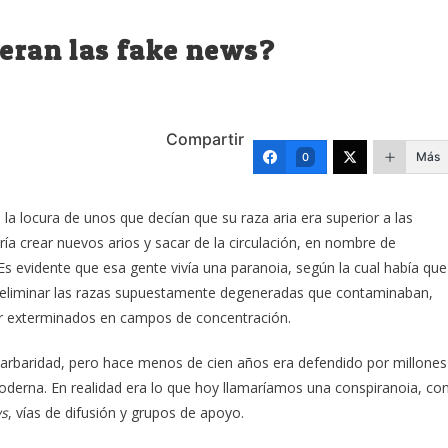
ueran las fake news?
Compartir
Más
0
a locura de unos que decían que su raza aria era superior a las
ría crear nuevos arios y sacar de la circulación, en nombre de
 Es evidente que esa gente vivía una paranoia, según la cual había que
ba eliminar las razas supuestamente degeneradas que contaminaban,
ser exterminados en campos de concentración.
arbaridad, pero hace menos de cien años era defendido por millones
derna. En realidad era lo que hoy llamaríamos una conspiranoia, co
ws
, vías de difusión y grupos de apoyo.