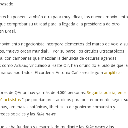
 pasado.
raderecha poseen también otra pata muy eficaz, los nuevos movimient
ue comprobar su utilidad para la llegada a la presidencia de otro
n Brasil.
movimiento negacionista incorpora elementos del marco de Vox, a su
oros, “nuevo orden mundial”… Por su parte, los círculos ultracatólicos
mia, con campañas que mezclan la denuncia de oscuras agendas
cos como
Actuall
, vinculado a Hazte Oír, han difundido el bulo de que la
umanos abortados. El cardenal Antonio Cañizares llegó a
amplificar
dores de QAnon hay ya más de 4.000 personas.
Según la policía, en el
 activistas
“que podrían prestar oídos para posteriormente seguir s
unas, amenazas satánicas, liberticidio de gobierno comunista y
redes sociales y las
fake news
.
ue se ha fundado y desarrollado mediante las
fake news
y las