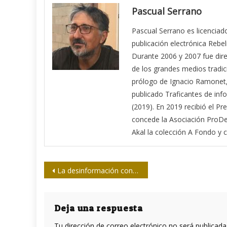
Pascual Serrano
Pascual Serrano es licenciado
publicación electrónica Reb
Durante 2006 y 2007 fue dire
de los grandes medios tradic
prólogo de Ignacio Ramonet, 
publicado Traficantes de inf
(2019). En 2019 recibió el
concede la Asociación ProDe
Akal la colección A Fondo y 
Navegación
La desinformación conservadora en las redes sociales
de
entradas
Deja una respuesta
Tu dirección de correo electrónico no será publicada