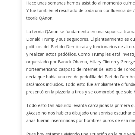
Hace unas semanas hemos asistido al momento culmen d
Y fue también el resultado de toda una confluencia de
teoría QAnon.
La teoría QAnon se fundamenta en una supuesta trama 
Donald Trump y sus seguidores. El planteamiento es qu
políticos del Partido Demócrata y funcionarios de alto r
y realizan actos pedófilos. Como Trump les está invest
orquestado por Barack Obama, Hillary Clinton y George
norteamericano casposo de internet del estilo de Foro
decía que había una red de pedofilia del Partido Demóc
satánicos incluidos. Todo esto fue ampliamente difundid
presentó en la pizzería a tiros y se comprobó que solo 
Todo esto tan absurdo levanta carcajadas la primera q
¿Acaso no nos hubiera dibujado una sonrisa escuchar e
arias fueran inseminadas por hombres puros de esa mi
Pues hoy estamos viviendo una situación en la que varios