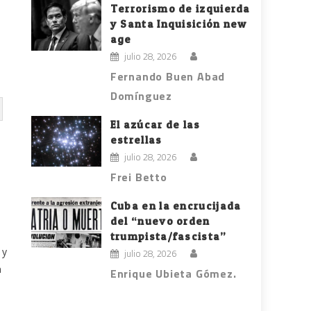
Terrorismo de izquierda
y Santa Inquisición new
age
julio 28, 2026
Fernando Buen Abad
Domínguez
El azúcar de las
estrellas
julio 28, 2026
Frei Betto
Cuba en la encrucijada
del “nuevo orden
trumpista/fascista”
 y
julio 28, 2026
n
Enrique Ubieta Gómez.