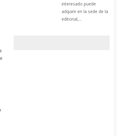
interesado puede
adquirir en la sede de la
editorial,...
s
de
o