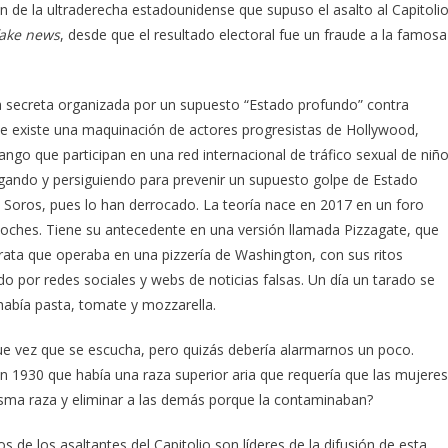
e la ultraderecha estadounidense que supuso el asalto al Capitolio
fake news
, desde que el resultado electoral fue un fraude a la famosa
secreta organizada por un supuesto “Estado profundo” contra
e existe una maquinación de actores progresistas de Hollywood,
ango que participan en una red internacional de tráfico sexual de niñ
igando y persiguiendo para prevenir un supuesto golpe de Estado
 Soros, pues lo han derrocado. La teoría nace en 2017 en un foro
coches. Tiene su antecedente en una versión llamada Pizzagate, que
rata que operaba en una pizzería de Washington, con sus ritos
o por redes sociales y webs de noticias falsas. Un día un tarado se
había pasta, tomate y mozzarella.
ue vez que se escucha, pero quizás debería alarmarnos un poco.
n 1930 que había una raza superior aria que requería que las mujeres
sma raza y eliminar a las demás porque la contaminaban?
 de los asaltantes del Capitolio son líderes de la difusión de esta