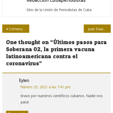
Sitio de la Unión de Periodistas de Cuba
Navegación
Comenzó proceso de fabricación industrial de Abdala, candidato vacunal cubano anti COVID-19
Juan David: 110 razones para un homenaje
de
One thought on “
Últimos pasos para
entradas
Soberana 02, la primera vacuna
latinoamericana contra el
coronavirus
”
Eylen
febrero 25, 2021 a las 7:41 pm
bravo por nuestros científicos cubanos. Nadie nos
para!