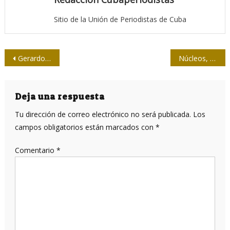
Sitio de la Unión de Periodistas de Cuba
Navegación
Gerardo Hernández Nordelo y el camino de la resiliencia
Núcleos, homenaje de las artes visuales al Incendio de Bayamo
de
entradas
Deja una respuesta
Tu dirección de correo electrónico no será publicada.
Los
campos obligatorios están marcados con
*
Comentario
*