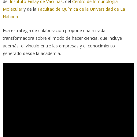
del
Instituto Finlay de Vacunas
, del
Centro de Inmunología
Molecular
y de la
Facultad de Química de la Universidad de La
Habana.
Esa estrategia de colaboración propone una mirada
transformadora sobre el modo de hacer ciencia, que incluye
además, el vínculo entre las empresas y el conocimiento
generado desde la academia.