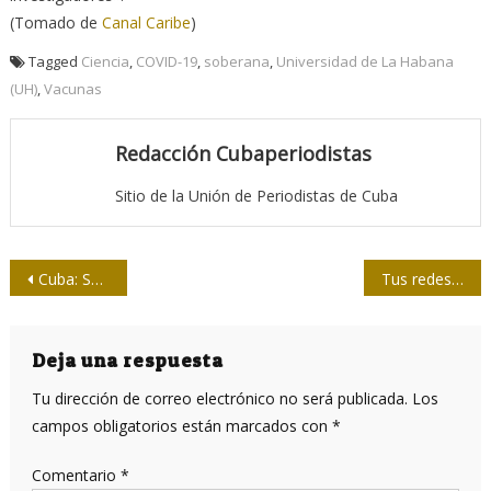
(Tomado de
Canal Caribe
)
Tagged
Ciencia
,
COVID-19
,
soberana
,
Universidad de La Habana
(UH)
,
Vacunas
Redacción Cubaperiodistas
Sitio de la Unión de Periodistas de Cuba
Navegación
Cuba: Soberana 02 y el camino de las similitudes
Tus redes sociales: cuerda floja y oportunidades
de
entradas
Deja una respuesta
Tu dirección de correo electrónico no será publicada.
Los
campos obligatorios están marcados con
*
Comentario
*