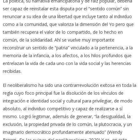
La política, su narrativa emancipatoria y de raíz popular, debería
ser capaz de reinstalar esta disputa por el “sentido común” sin
renunciar a su idea de una libertad que incluye tanto al individuo
como a la comunidad, que valoriza la dimensión del Yo pero que
también recupera el valor de lo compartido, de lo hecho en
común, de la solidaridad. Ahí se vuelve muy importante
reconstruir un sentido de “patria” vinculado a la pertenencia, a la
memoria de la infancia, a los afectos, a los hilos profundos que
entrelazan la vida de cada uno con la vida social y las herencias
recibidas.
El neoliberalismo ha sido una contrarrevolución exitosa en toda la
regla cuyo foco principal fue la disolución de los vínculos de
integración e identidad social y cultural para privilegiar, de modo
absoluto, al individuo competitivo y capaz de realizarse a sí
mismo. Logró legitimar, además de generar, “la desigualdad, la
exclusión, la propiedad privada de lo común, la plutocracia, y un
imaginario democrático profundamente atenuado” (Wendy
Brown,
En las ruinas del neoliberalismo
, 2020).Y es, en este