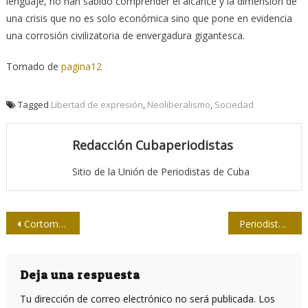
lenguaje, no han sabido comprender el alcance y la dimensión de
una crisis que no es solo económica sino que pone en evidencia
una corrosión civilizatoria de envergadura gigantesca.
Tomado de
pagina12
Tagged
Libertad de expresión
,
Neoliberalismo
,
Sociedad
Redacción Cubaperiodistas
Sitio de la Unión de Periodistas de Cuba
Navegación
Cortometraje sobre Rodolfo Walsh busca un lugar en los premios Óscar
Periodistas en zona de peligro de la COVID-19
de
entradas
Deja una respuesta
Tu dirección de correo electrónico no será publicada.
Los