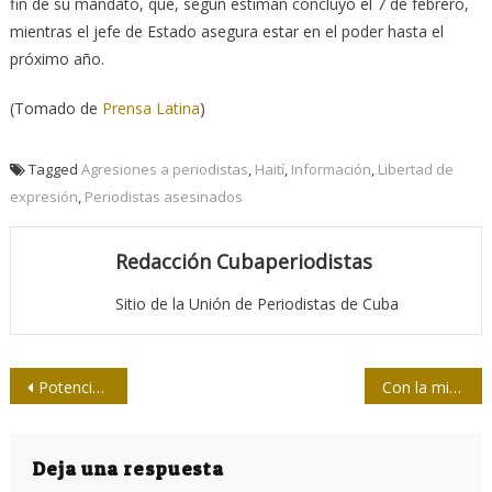
fin de su mandato, que, según estiman concluyó el 7 de febrero,
mientras el jefe de Estado asegura estar en el poder hasta el
próximo año.
(Tomado de
Prensa Latina
)
Tagged
Agresiones a periodistas
,
Haití
,
Información
,
Libertad de
expresión
,
Periodistas asesinados
Redacción Cubaperiodistas
Sitio de la Unión de Periodistas de Cuba
Navegación
Potencias mundiales compiten por el liderazgo en las redes 6G
Con la misma piedra
de
entradas
Deja una respuesta