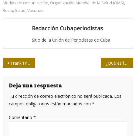
Medios de comunicación
,
Organización Mundial de la Salud (OMS)
,
Rusia
,
Salud
,
Vacunas
Redacción Cubaperiodistas
Sitio de la Unión de Periodistas de Cuba
Navegación
Frank Frichard, el periodista que lo sabía todo
¿Qué es la “niebla mental” por coronavirus y cuáles son sus síntomas?
de
entradas
Deja una respuesta
Tu dirección de correo electrónico no será publicada.
Los
campos obligatorios están marcados con
*
Comentario
*