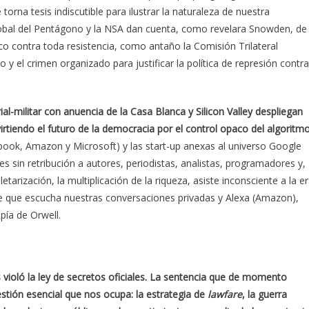
torna tesis indiscutible para ilustrar la naturaleza de nuestra
global del Pentágono y la NSA dan cuenta, como revelara Snowden, de
tico contra toda resistencia, como antaño la Comisión Trilateral
 y el crimen organizado para justificar la política de represión contra
ial-militar con anuencia de la Casa Blanca y Silicon Valley despliegan
irtiendo el futuro de la democracia por el control opaco del algoritm
ook, Amazon y Microsoft) y las start-up anexas al universo Google
 sin retribución a autores, periodistas, analistas, programadores y,
etarización, la multiplicación de la riqueza, asiste inconsciente a la e
oce que escucha nuestras conversaciones privadas y Alexa (Amazon),
pía de Orwell.
s violó la ley de secretos oficiales. La sentencia que de momento
stión esencial que nos ocupa: la estrategia de
lawfare
, la guerra