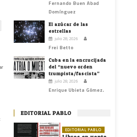
Fernando Buen Abad
Domínguez
El azúcar de las
estrellas
julio 28, 2026
Frei Betto
Cuba en la encrucijada
del “nuevo orden
ar
trumpista/fascista”
julio 28, 2026
Enrique Ubieta Gómez.
EDITORIAL PABLO
:
EDITORIAL PABLO
Libros en venta