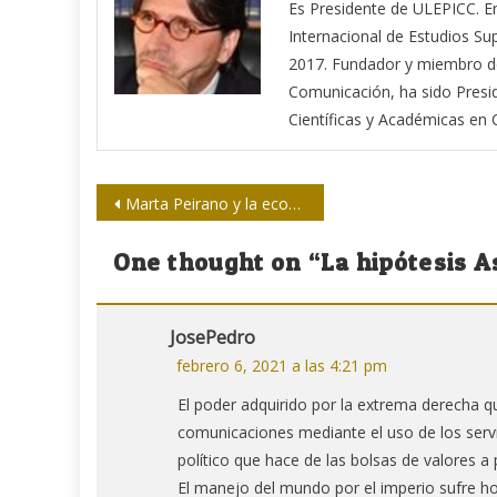
Es Presidente de ULEPICC. E
Internacional de Estudios S
2017. Fundador y miembro de 
Comunicación, ha sido Presi
Científicas y Académicas e
Navegación
Marta Peirano y la economía de la atención
de
One thought on “
La hipótesis 
entradas
JosePedro
febrero 6, 2021 a las 4:21 pm
El poder adquirido por la extrema derecha q
comunicaciones mediante el uso de los servi
político que hace de las bolsas de valores a 
El manejo del mundo por el imperio sufre hoy