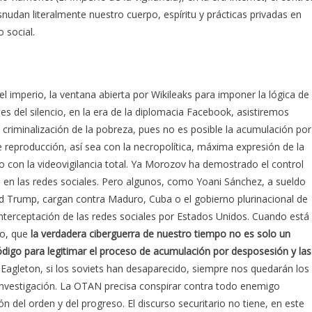
nudan literalmente nuestro cuerpo, espíritu y prácticas privadas en
 social.
del imperio, la ventana abierta por Wikileaks para imponer la lógica de
les del silencio, en la era de la diplomacia Facebook, asistiremos
la criminalización de la pobreza, pues no es posible la acumulación por
e reproducción, así sea con la necropolítica, máxima expresión de la
 o con la videovigilancia total. Ya Morozov ha demostrado el control
da en las redes sociales. Pero algunos, como Yoani Sánchez, a sueldo
ld Trump, cargan contra Maduro, Cuba o el gobierno plurinacional de
 interceptación de las redes sociales por Estados Unidos. Cuando está
no, que
la verdadera ciberguerra de nuestro tiempo no es solo un
código para legitimar el proceso de acumulación por desposesión y las
y Eagleton, si los soviets han desaparecido, siempre nos quedarán los
 investigación. La OTAN precisa conspirar contra todo enemigo
ón del orden y del progreso. El discurso securitario no tiene, en este