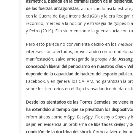
asimétrica, basada en la criminalización de la disidencia
de las fuerzas antagonistas
, actualizando así la estrate
con la Guerra de Baja Intensidad (GBI) y la era Reagan e
recorrido, merced a la noción y estrategia de golpes bl
y Petro (2019). Ello sin mencionar la guerra sucia contr
Pero esto parece no conveniente decirlo en los
medios
intereses son afectados, proyectando como modelo paí
manifestación, salvo arriesgando la propia vida.
Assange
concepción liberal del periodismo en nuestros días
y
Wi
depende de la capacidad de hackeo del espacio público.
Facebook, y en general los GAFAM, no garantizan la pro
sobre los territorios en el flujo transatlántico de datos t
Desde los atentados de las Torres Gemelas, se viene imp
ha extendido al tiempo que se privatizan los dispositiv
informáticos como mSpy, EasySpy, Flexispy o Spyes y 
dejan en evidencia un problema de libertades civiles y d
condición de la doctrina del shock
. Como advierte Igna