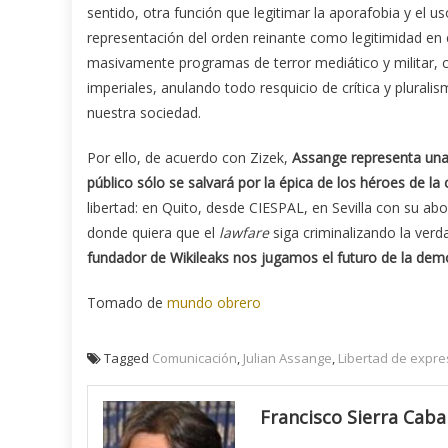
sentido, otra función que legitimar la aporafobia y el 
representación del orden reinante como legitimidad en el 
masivamente programas de terror mediático y militar, c
imperiales, anulando todo resquicio de crítica y plura
nuestra sociedad.
Por ello, de acuerdo con Zizek,
Assange representa una
público sólo se salvará por la épica de los héroes de la c
libertad: en Quito, desde CIESPAL, en Sevilla con su a
donde quiera que el
lawfare
siga criminalizando la verd
fundador de Wikileaks nos jugamos el futuro de la de
Tomado de
mundo obrero
Tagged
Comunicación
,
Julian Assange
,
Libertad de expre
Francisco Sierra Caba