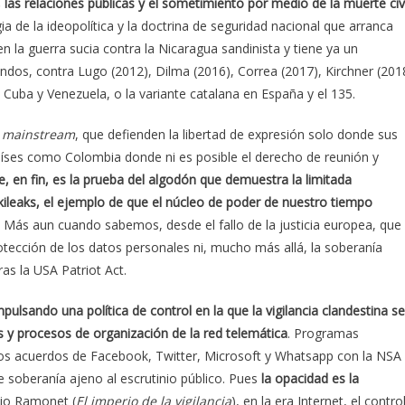
, las relaciones públicas y el sometimiento por medio de la muerte civi
gia de la ideopolítica y la doctrina de seguridad nacional que arranca
n la guerra sucia contra la Nicaragua sandinista y tiene ya un
andos, contra Lugo (2012), Dilma (2016), Correa (2017), Kirchner (201
a Cuba y Venezuela, o la variante catalana en España y el 135.
 mainstream
, que defienden la libertad de expresión solo donde sus
ses como Colombia donde ni es posible el derecho de reunión y
, en fin, es la prueba del algodón que demuestra la limitada
kileaks, el ejemplo de que el núcleo de poder de nuestro tiempo
Más aun cuando sabemos, desde el fallo de la justicia europea, que
tección de los datos personales ni, mucho más allá, la soberanía
ras la USA Patriot Act.
ulsando una política de control en la que la vigilancia clandestina se
os y procesos de organización de la red telemática
. Programas
los acuerdos de Facebook, Twitter, Microsoft y Whatsapp con la NSA
e soberanía ajeno al escrutinio público. Pues
la opacidad es la
cio Ramonet (
El imperio de la vigilancia
), en la era Internet, el contro