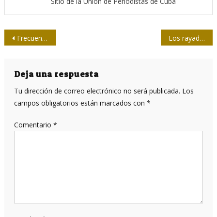
Sitio de la Unión de Periodistas de Cuba
Navegación
Frecuencia total, 22 años en la preferencia popular
Los rayadillos quieren inventarse un himno
de
entradas
Deja una respuesta
Tu dirección de correo electrónico no será publicada.
Los
campos obligatorios están marcados con
*
Comentario
*