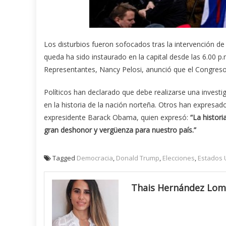
Los disturbios fueron sofocados tras la intervención de
queda ha sido instaurado en la capital desde las 6.00 p.
Representantes, Nancy Pelosi, anunció que el Congreso 
Políticos han declarado que debe realizarse una invest
en la historia de la nación norteña. Otros han expresado
expresidente Barack Obama, quien expresó:
“La histor
gran deshonor y vergüenza para nuestro país.”
Tagged
Democracia
,
Donald Trump
,
Elecciones
,
Estados 
Thais Hernández Lo