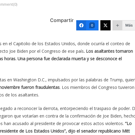
mment(0)
Compartir
Más
0
 en el Capitolio de los Estados Unidos, donde ocurría el conteo de
lecto Joe Biden por el Congreso de ese país
. Los asaltantes tomaron
rias horas. Una persona fue declarada muerta y se desconoce el
estas en Washington D.C., impulsados por las palabras de Trump, quie
e noviembre fueron fraudulentas
. Los miembros del Congreso tuvieron
s de los asaltantes.
egado a reconocer la derrota, entorpeciendo el traspaso de poder. 
egaron que votarían en contra de la confirmación de Joe Biden, hech
s han acusado al presidente de provocar estos actos violentos.
“Lo
presidente de Los Estados Unidos”, dijo el senador republicano Mitt