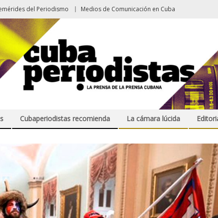
emérides del Periodismo
Medios de Comunicación en Cuba
s
Cubaperiodistas recomienda
La cámara lúcida
Editori