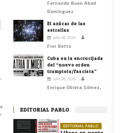
Fernando Buen Abad
Domínguez
El azúcar de las
estrellas
julio 28, 2026
Frei Betto
Cuba en la encrucijada
del “nuevo orden
trumpista/fascista”
n
julio 28, 2026
Enrique Ubieta Gómez.
De
EDITORIAL PABLO
o
EDITORIAL PABLO
Libros en venta