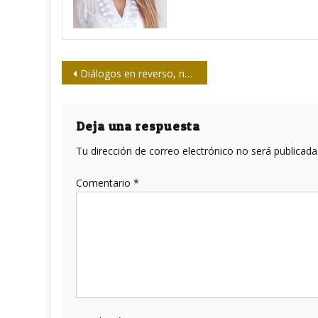
Navegación
Diálogos en reverso, nueva apuesta sobre periodismo y cine documental
de
entradas
Deja una respuesta
Tu dirección de correo electrónico no será publicada
Comentario
*