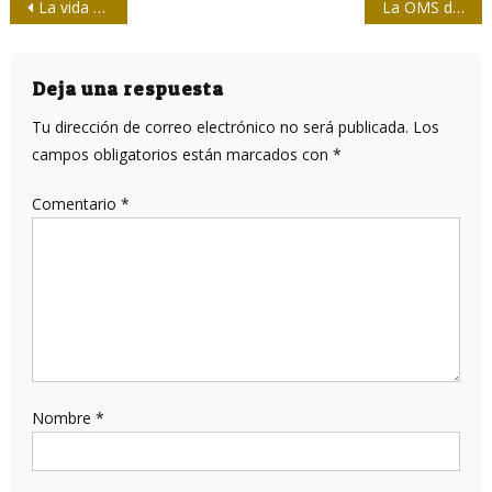
Navegación
La vida de los selfies
La OMS denunció que 10 países concentran el 95 por ciento de las vacunas
de
entradas
Deja una respuesta
Tu dirección de correo electrónico no será publicada.
Los
campos obligatorios están marcados con
*
Comentario
*
Nombre
*