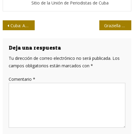
Sitio de la Unión de Periodistas de Cuba
Navegación
Cuba: Avanza estudio fase I en convalecientes con candidato vacunal Soberana 01
Graziella Pogolotti, la dinosauria de al lado
de
entradas
Deja una respuesta
Tu dirección de correo electrónico no será publicada.
Los
campos obligatorios están marcados con
*
Comentario
*