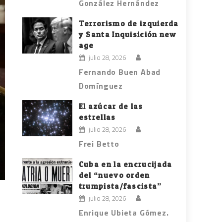
González Hernández
Terrorismo de izquierda
y Santa Inquisición new
age
julio 28, 2026
Fernando Buen Abad
Domínguez
El azúcar de las
estrellas
julio 28, 2026
Frei Betto
Cuba en la encrucijada
del “nuevo orden
trumpista/fascista”
julio 28, 2026
Enrique Ubieta Gómez.