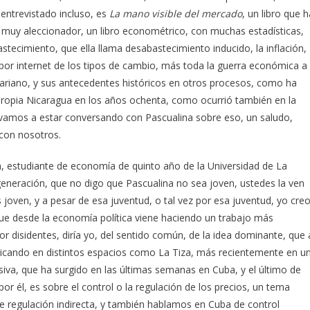
 entrevistado incluso, es
La mano visible del mercado
, un libro que h
o muy aleccionador, un libro econométrico, con muchas estadísticas,
tecimiento, que ella llama desabastecimiento inducido, la inflación,
 por internet de los tipos de cambio, más toda la guerra económica a
variano, y sus antecedentes históricos en otros procesos, como ha
a propia Nicaragua en los años ochenta, como ocurrió también en la
o, vamos a estar conversando con Pascualina sobre eso, un saludo,
 con nosotros.
h, estudiante de economía de quinto año de la Universidad de La
generación, que no digo que Pascualina no sea joven, ustedes la ven
oven, y a pesar de esa juventud, o tal vez por esa juventud, yo cre
ue desde la economía política viene haciendo un trabajo más
r disidentes, diría yo, del sentido común, de la idea dominante, que 
cando en distintos espacios como La Tiza, más recientemente en u
a, que ha surgido en las últimas semanas en Cuba, y el último de
r él, es sobre el control o la regulación de los precios, un tema
de regulación indirecta, y también hablamos en Cuba de control