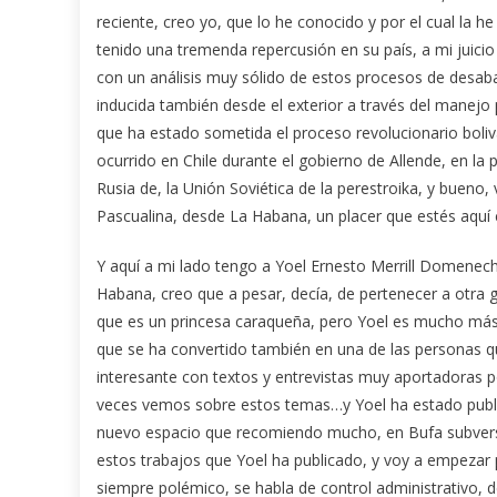
reciente, creo yo, que lo he conocido y por el cual la he
tenido una tremenda repercusión en su país, a mi juici
con un análisis muy sólido de estos procesos de desabas
inducida también desde el exterior a través del manejo
que ha estado sometida el proceso revolucionario boli
ocurrido en Chile durante el gobierno de Allende, en l
Rusia de, la Unión Soviética de la perestroika, y buen
Pascualina, desde La Habana, un placer que estés aquí
Y aquí a mi lado tengo a Yoel Ernesto Merrill Domenec
Habana, creo que a pesar, decía, de pertenecer a otra 
que es un princesa caraqueña, pero Yoel es mucho más j
que se ha convertido también en una de las personas q
interesante con textos y entrevistas muy aportadoras po
veces vemos sobre estos temas…y Yoel ha estado publi
nuevo espacio que recomiendo mucho, en Bufa subversiv
estos trabajos que Yoel ha publicado, y voy a empezar po
siempre polémico, se habla de control administrativo, 