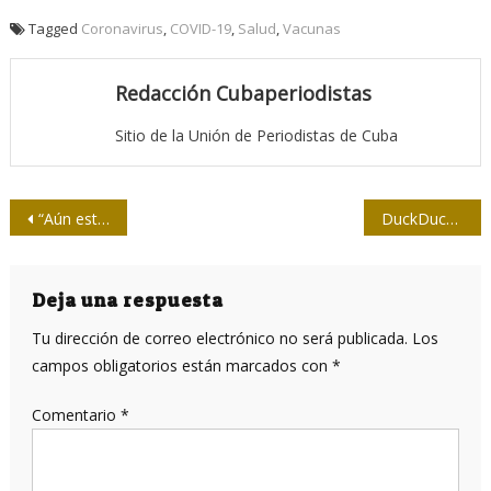
Tagged
Coronavirus
,
COVID-19
,
Salud
,
Vacunas
Redacción Cubaperiodistas
Sitio de la Unión de Periodistas de Cuba
Navegación
“Aún estamos a tiempo de hacer posible lo imposible”
DuckDuckGo¿Rival de Google?
de
entradas
Deja una respuesta
Tu dirección de correo electrónico no será publicada.
Los
campos obligatorios están marcados con
*
Comentario
*