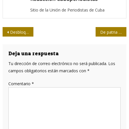
Sitio de la Unión de Periodistas de Cuba
Navegación
Desbloqueando a Cuba desde la mirada del cineasta Sergio Gregori
De patria y cultura en tiempos de Revolución (II)
de
entradas
Deja una respuesta
Tu dirección de correo electrónico no será publicada.
Los
campos obligatorios están marcados con
*
Comentario
*