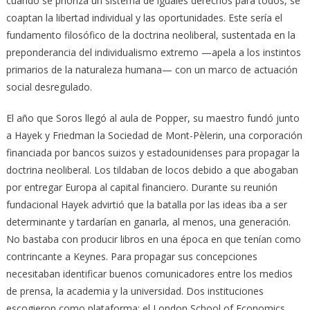
cuando se prioriza un sistema de iguales derechos para todos, se
coaptan la libertad individual y las oportunidades. Este sería el
fundamento filosófico de la doctrina neoliberal, sustentada en la
preponderancia del individualismo extremo —apela a los instintos
primarios de la naturaleza humana— con un marco de actuación
social desregulado.
El año que Soros llegó al aula de Popper, su maestro fundó junto
a Hayek y Friedman la Sociedad de Mont-Pèlerin, una corporación
financiada por bancos suizos y estadounidenses para propagar la
doctrina neoliberal. Los tildaban de locos debido a que abogaban
por entregar Europa al capital financiero. Durante su reunión
fundacional Hayek advirtió que la batalla por las ideas iba a ser
determinante y tardarían en ganarla, al menos, una generación.
No bastaba con producir libros en una época en que tenían como
contrincante a Keynes. Para propagar sus concepciones
necesitaban identificar buenos comunicadores entre los medios
de prensa, la academia y la universidad. Dos instituciones
escogieron como plataforma: el London School of Economics