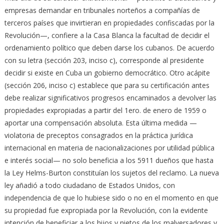
empresas demandar en tribunales norteños a compañías de
terceros países que invirtieran en propiedades confiscadas por la
Revolución—, confiere a la Casa Blanca la facultad de decidir el
ordenamiento político que deben darse los cubanos. De acuerdo
con su letra (sección 203, inciso c), corresponde al presidente
decidir si existe en Cuba un gobierno democrático. Otro acápite
(sección 206, inciso c) establece que para su certificación antes
debe realizar significativos progresos encaminados a devolver las
propiedades expropiadas a partir del 1ero. de enero de 1959 o
aportar una compensación absoluta. Esta última medida —
violatoria de preceptos consagrados en la práctica jurídica
internacional en materia de nacionalizaciones por utilidad pública
e interés social— no solo beneficia a los 5911 dueños que hasta
la Ley Helms-Burton constituían los sujetos del reclamo. La nueva
ley añadió a todo ciudadano de Estados Unidos, con
independencia de que lo hubiese sido o no en el momento en que
su propiedad fue expropiada por la Revolución, con la evidente
intención de beneficiar a los hijos y nietos de los malversadores y