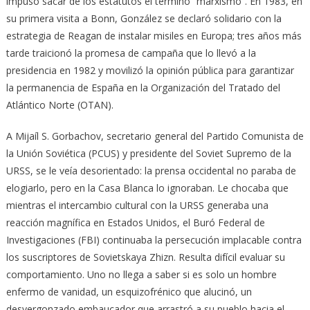
impuso sacar de los estatutos el término “marxismo”. En 1983, en
su primera visita a Bonn, González se declaró solidario con la
estrategia de Reagan de instalar misiles en Europa; tres años más
tarde traicionó la promesa de campaña que lo llevó a la
presidencia en 1982 y movilizó la opinión pública para garantizar
la permanencia de España en la Organización del Tratado del
Atlántico Norte (OTAN).
A Mijaíl S. Gorbachov, secretario general del Partido Comunista de
la Unión Soviética (PCUS) y presidente del Soviet Supremo de la
URSS, se le veía desorientado: la prensa occidental no paraba de
elogiarlo, pero en la Casa Blanca lo ignoraban. Le chocaba que
mientras el intercambio cultural con la URSS generaba una
reacción magnífica en Estados Unidos, el Buró Federal de
Investigaciones (FBI) continuaba la persecución implacable contra
los suscriptores de Sovietskaya Zhizn. Resulta difícil evaluar su
comportamiento. Uno no llega a saber si es solo un hombre
enfermo de vanidad, un esquizofrénico que alucinó, un
desvergonzado embaucador que arrastró a su pueblo hacia el