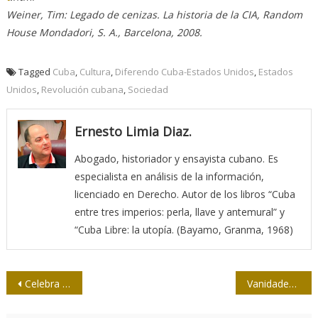
Weiner, Tim: Legado de cenizas. La historia de la CIA, Random
House Mondadori, S. A., Barcelona, 2008.
Tagged
Cuba
,
Cultura
,
Diferendo Cuba-Estados Unidos
,
Estados
Unidos
,
Revolución cubana
,
Sociedad
Ernesto Limia Diaz.
Abogado, historiador y ensayista cubano. Es
especialista en análisis de la información,
licenciado en Derecho. Autor de los libros “Cuba
entre tres imperios: perla, llave y antemural” y
“Cuba Libre: la utopía. (Bayamo, Granma, 1968)
Navegación
Celebra periódico artemiseño sus 10 años comprometido con el público
Vanidades
de