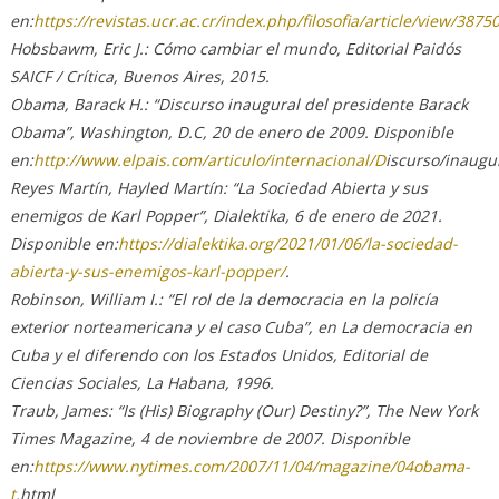
en:
https://revistas.ucr.ac.cr/index.php/filosofia/article/view/387
Hobsbawm, Eric J.: Cómo cambiar el mundo, Editorial Paidós
SAICF / Crítica, Buenos Aires, 2015.
Obama, Barack H.: “Discurso inaugural del presidente Barack
Obama”, Washington, D.C, 20 de enero de 2009. Disponible
en:
http://www.elpais.com/articulo/internacional/D
iscurso/inaugu
Reyes Martín, Hayled Martín: “La Sociedad Abierta y sus
enemigos de Karl Popper”, Dialektika, 6 de enero de 2021.
Disponible en:
https://dialektika.org/2021/01/06/la-sociedad-
abierta-y-sus-enemigos-karl-popper/
.
Robinson, William I.: “El rol de la democracia en la policía
exterior norteamericana y el caso Cuba”, en La democracia en
Cuba y el diferendo con los Estados Unidos, Editorial de
Ciencias Sociales, La Habana, 1996.
Traub, James: “Is (His) Biography (Our) Destiny?”, The New York
Times Magazine, 4 de noviembre de 2007. Disponible
en:
https://www.nytimes.com/2007/11/04/magazine/04obama-
t
.html