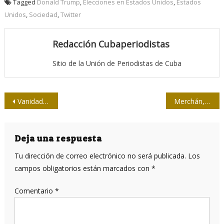
Tagged
Donald Trump
,
Elecciones en Estados Unidos
,
Estados
Unidos
,
Sociedad
,
Twitter
Redacción Cubaperiodistas
Sitio de la Unión de Periodistas de Cuba
Navegación
Vanidades
Merchán, Zenea y los laborantes
de
entradas
Deja una respuesta
Tu dirección de correo electrónico no será publicada.
Los
campos obligatorios están marcados con
*
Comentario
*