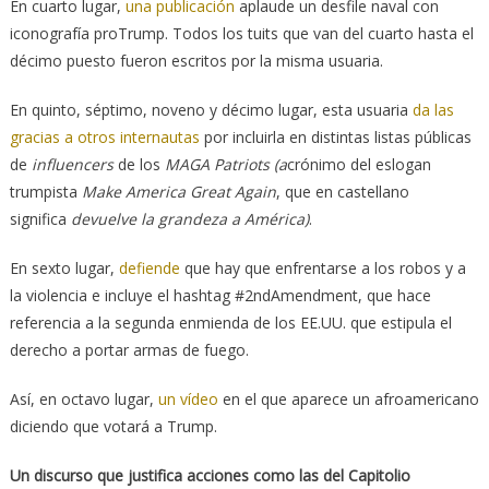
En cuarto lugar,
una publicación
aplaude un desfile naval con
iconografía proTrump. Todos los tuits que van del cuarto hasta el
décimo puesto fueron escritos por la misma usuaria.
En quinto, séptimo, noveno y décimo lugar, esta usuaria
da las
gracias a otros internautas
por incluirla en distintas listas públicas
de
influencers
de los
MAGA Patriots (a
crónimo del eslogan
trumpista
Make America Great Again
, que en castellano
significa
devuelve la grandeza a América)
.
En sexto lugar,
defiende
que hay que enfrentarse a los robos y a
la violencia e incluye el hashtag #2ndAmendment, que hace
referencia a la segunda enmienda de los EE.UU. que estipula el
derecho a portar armas de fuego.
Así, en octavo lugar,
un vídeo
en el que aparece un afroamericano
diciendo que votará a Trump.
Un discurso que justifica acciones como las del Capitolio