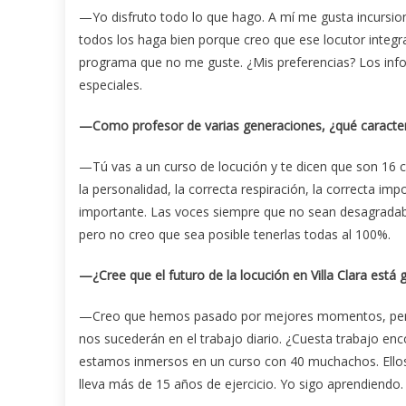
—Yo disfruto todo lo que hago. A mí me gusta incursiona
todos los haga bien porque creo que ese locutor integ
programa que no me guste. ¿Mis preferencias? Los inf
especiales.
—Como profesor de varias generaciones, ¿qué caracterí
—Tú vas a un curso de locución y te dicen que son 16 con
la personalidad, la correcta respiración, la correcta im
importante. Las voces siempre que no sean desagradabl
pero no creo que sea posible tenerlas todas al 100%.
—¿Cree que el futuro de la locución en Villa Clara está 
—Creo que hemos pasado por mejores momentos, pero 
nos sucederán en el trabajo diario. ¿Cuesta trabajo en
estamos inmersos en un curso con 40 muchachos. Ellos
lleva más de 15 años de ejercicio. Yo sigo aprendiendo. 