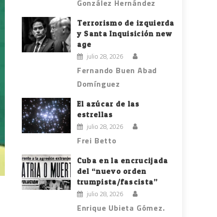
González Hernández
Terrorismo de izquierda
y Santa Inquisición new
age
julio 28, 2026
Fernando Buen Abad
Domínguez
El azúcar de las
estrellas
julio 28, 2026
Frei Betto
Cuba en la encrucijada
del “nuevo orden
trumpista/fascista”
julio 28, 2026
Enrique Ubieta Gómez.