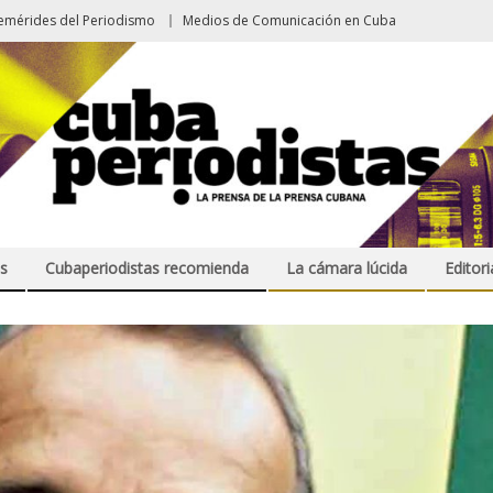
emérides del Periodismo
Medios de Comunicación en Cuba
s
Cubaperiodistas recomienda
La cámara lúcida
Editori