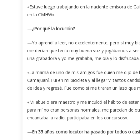
«Estuve luego trabajando en la naciente emisora de Ca
en la CMHW».
—¿Por qué la locución?
—Yo aprendí a leer, no excelentemente, pero sí muy bi
me decían que tenía muy buena voz y jugábamos a ser
una grabadora y yo me grababa, me oía y lo disfrutaba.
«La mamá de uno de mis amigos fue quien me dijo de la 
Camajuaní. Fui en mi bicicleta y al llegar vi tantos ca
de idea y regresé. Fue como si me tiraran un lazo que m
«Mi abuelo era maestro y me inculcó el hábito de esta
para mí no eran personas normales, me parecían de otr
encantaba la radio, participaba en los concursos».
—En 33 años como locutor ha pasado por todos o casi 