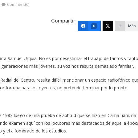
Comment(0)
Compartir
Más
0
ar a Samuel Urquía. No es por desestimar el trabajo de tantos y tant
as generaciones más jóvenes, su voz nos resulta demasiado familiar.
Radial del Centro, resulta difícil mencionar un espacio radiofónico qu
or fortuna para los oyentes, no pretende terminar por lo pronto.
e 1983 luego de una prueba de aptitud que se hizo en Camajuaní, mi
undo examen aquí con los locutores más destacados de aquella époc
 y el alfombrado de los estudios.