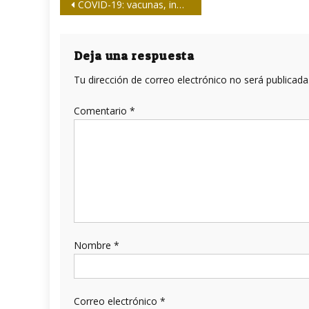
Navegación
COVID-19: vacunas, inmunización e interrogantes
de
entradas
Deja una respuesta
Tu dirección de correo electrónico no será publicada
Comentario
*
Nombre
*
Correo electrónico
*