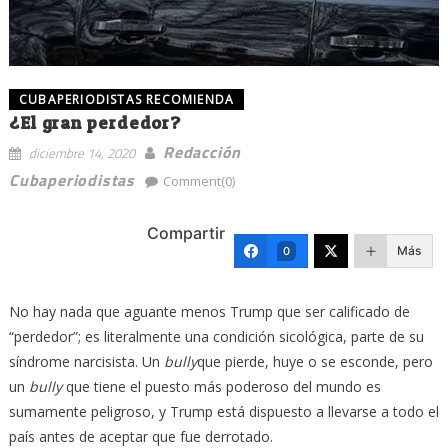
CUBAPERIODISTAS RECOMIENDA
¿El gran perdedor?
Redacción
diciembre 14, 2020
Cubaperiodistas
Comment(0)
Compartir
Más
0
No hay nada que aguante menos Trump que ser calificado de
“perdedor”; es literalmente una condición sicológica, parte de su
síndrome narcisista. Un
bully
que pierde, huye o se esconde, pero
un
bully
que tiene el puesto más poderoso del mundo es
sumamente peligroso, y Trump está dispuesto a llevarse a todo el
país antes de aceptar que fue derrotado.