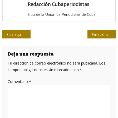
Redacción Cubaperiodistas
Sitio de la Unión de Periodistas de Cuba
Navegación
La equidad ha definido el manejo de la COVID-19 en Cuba
Falleció un oyente fundador de Radio Habana Cuba
de
entradas
Deja una respuesta
Tu dirección de correo electrónico no será publicada.
Los
campos obligatorios están marcados con
*
Comentario
*