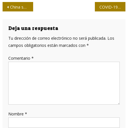
Navegación
China suspenderá importaciones de productos congelados en cuyos empaques ha encontrado coronavirus
COVID-19: A nivel mundial han muerto la misma cantidad de trabajadores sanitarios que en la Primera Guerra Mundial
de
entradas
Deja una respuesta
Tu dirección de correo electrónico no será publicada.
Los
campos obligatorios están marcados con
*
Comentario
*
Nombre
*