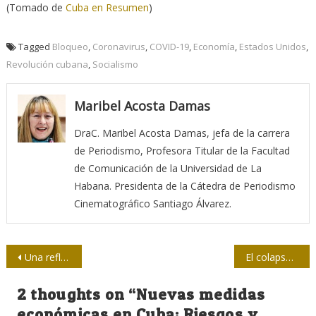
(Tomado de
Cuba en Resumen
)
Tagged
Bloqueo
,
Coronavirus
,
COVID-19
,
Economía
,
Estados Unidos
,
Revolución cubana
,
Socialismo
Maribel Acosta Damas
DraC. Maribel Acosta Damas, jefa de la carrera
de Periodismo, Profesora Titular de la Facultad
de Comunicación de la Universidad de La
Habana. Presidenta de la Cátedra de Periodismo
Cinematográfico Santiago Álvarez.
Navegación
Una reflexión contra el terrorismo
El colapso
de
2 thoughts on “
Nuevas medidas
entradas
económicas en Cuba: Riesgos y