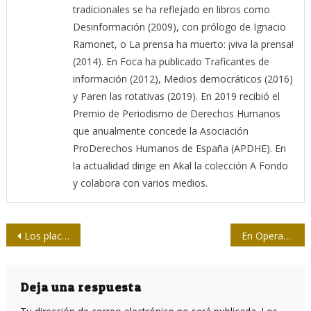
tradicionales se ha reflejado en libros como
Desinformación (2009), con prólogo de Ignacio
Ramonet, o La prensa ha muerto: ¡viva la prensa!
(2014). En Foca ha publicado Traficantes de
información (2012), Medios democráticos (2016)
y Paren las rotativas (2019). En 2019 recibió el
Premio de Periodismo de Derechos Humanos
que anualmente concede la Asociación
ProDerechos Humanos de España (APDHE). En
la actualidad dirige en Akal la colección A Fondo
y colabora con varios medios.
Navegación
Los placeres del engaño
En Operación Carlota: la misión de los lentes
de
entradas
Deja una respuesta