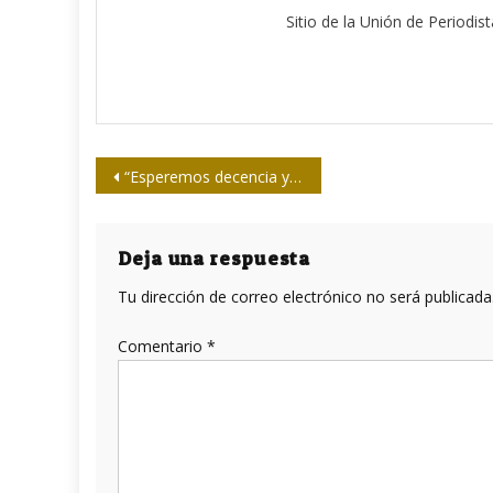
Sitio de la Unión de Periodis
Navegación
“Esperemos decencia y respeto de Biden hacia Cuba”
de
entradas
Deja una respuesta
Tu dirección de correo electrónico no será publicada
Comentario
*