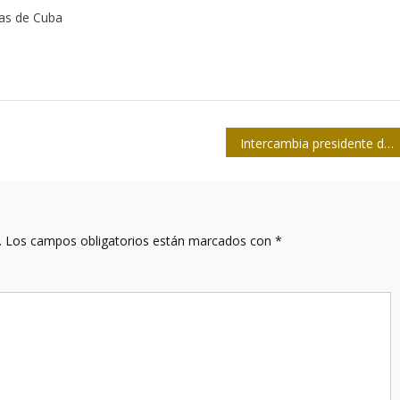
tas de Cuba
Intercambia presidente de MediCuba Europa con investigadores cubanos
.
Los campos obligatorios están marcados con
*