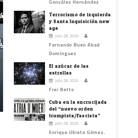
González Hernández
Terrorismo de izquierda
y Santa Inquisición new
age
julio 28, 2026
Fernando Buen Abad
Domínguez
El azúcar de las
estrellas
julio 28, 2026
Frei Betto
Cuba en la encrucijada
del “nuevo orden
trumpista/fascista”
julio 28, 2026
Enrique Ubieta Gómez.