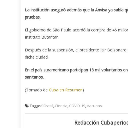
La institución aseguró además que la Anvisa ya sabía que
pruebas.
El gobierno de São Paulo acordó la compra de 46 millo
Instituto Butantan.
Después de la suspensión, el presidente Jair Bolsonaro
dicha ciudad.
En el país suramericano participan 13 mil voluntarios e
sanitarios.
(Tomado de
Cuba en Resumen
)
Tagged
Brasil
,
Ciencia
,
COVID-19
,
Vacunas
Redacción Cubaperiod