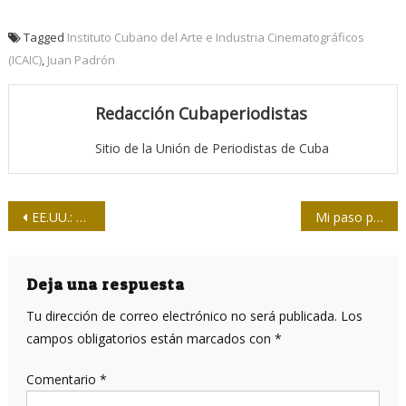
Tagged
Instituto Cubano del Arte e Industria Cinematográficos
(ICAIC)
,
Juan Padrón
Redacción Cubaperiodistas
Sitio de la Unión de Periodistas de Cuba
Navegación
EE.UU.: vientos y tempestades
Mi paso por Granma…
de
entradas
Deja una respuesta
Tu dirección de correo electrónico no será publicada.
Los
campos obligatorios están marcados con
*
Comentario
*