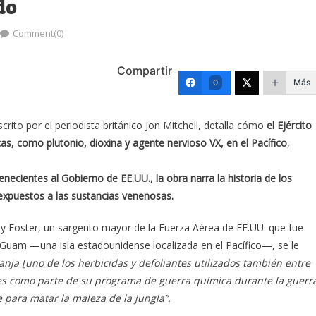
do
Comment(0)
Compartir
Más
0
crito por el periodista británico Jon Mitchell, detalla cómo
el Ejército
, como plutonio, dioxina y agente nervioso VX, en el Pacífico
,
ientes al Gobierno de EE.UU., la obra narra la historia de los
 expuestos a las sustancias venenosas.
y Foster, un sargento mayor de la Fuerza Aérea de EE.UU. que fue
 Guam —una isla estadounidense localizada en el Pacífico—, se le
anja [uno de los herbicidas y defoliantes utilizados también entre
ses como parte de su programa de guerra química durante la guerr
 para matar la maleza de la jungla”.