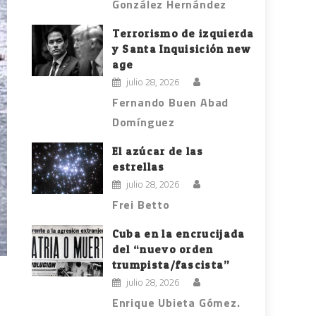
González Hernández
Terrorismo de izquierda
y Santa Inquisición new
age
julio 28, 2026
Fernando Buen Abad
Domínguez
El azúcar de las
estrellas
julio 28, 2026
Frei Betto
Cuba en la encrucijada
del “nuevo orden
trumpista/fascista”
julio 28, 2026
Enrique Ubieta Gómez.