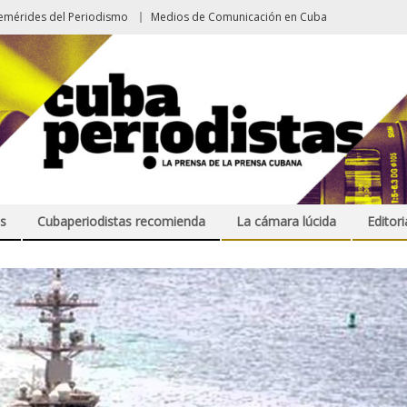
emérides del Periodismo
Medios de Comunicación en Cuba
s
Cubaperiodistas recomienda
La cámara lúcida
Editori