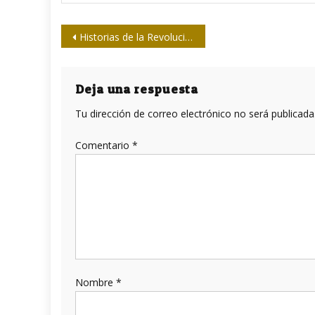
Navegación
Historias de la Revolución Cubana: La comunidad de Aridanes y la llegada de la luz eléctrica
de
entradas
Deja una respuesta
Tu dirección de correo electrónico no será publicada
Comentario
*
Nombre
*