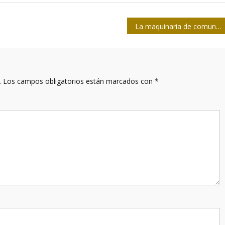
La maquinaria de comunicación mediática y terror contra Cuba
.
Los campos obligatorios están marcados con
*