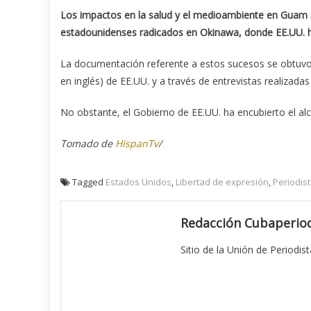
Los impactos en la salud y el medioambiente en Guam ref
estadounidenses radicados en Okinawa, donde EE.UU. h
La documentación referente a estos sucesos se obtuvo m
en inglés) de EE.UU. y a través de entrevistas realizadas
No obstante, el Gobierno de EE.UU. ha encubierto el al
Tomado de
HispanTv
/
Tagged
Estados Unidos
,
Libertad de expresión
,
Periodis
Redacción Cubaperiod
Sitio de la Unión de Periodis