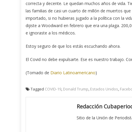
correcta y decente. Le quedan muchos años de vida. Tie
las familias de casi un cuarto de millón de muertos que 
importado, si no hubieras jugado a la política con la vi
dijiste a Woodward en febrero que era una plaga. 200,
e ignoraste a los médicos.
Estoy seguro de que los estás escuchando ahora.
El Covid no debe expulsarte. Ese es nuestro trabajo. Con
(Tomado de
Diario Latinoamericano
)
Tagged
COVID-19
,
Donald Trump
,
Estados Unidos
,
Faceb
Redacción Cubaperiod
Sitio de la Unión de Periodis