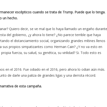
manecer escépticos cuando se trata de Trump. Puede que lo tenga.
lo un hecho.
ganar? Quiero decir, se ve mal que lo haya llamado un engaño durant
ta del gobierno, ¿y ahora lo tiene? ¿No parece terrible que haya
ndo el distanciamiento social, organizando grandes mítines llenos
a sus propios simpatizantes como Herman Cain? ¿Y no va esto en
propia fuerza, su salud, su genética, su virilidad? Si. Todo esto es
mos en el 2016. Fue odiado en el 2016, pero ahora lo odian aún más.
o de darle una paliza de grandes ligas y una derrota récord.
 narrativa de esta campaña.