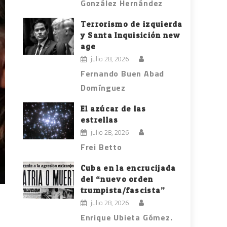
González Hernández
Terrorismo de izquierda
y Santa Inquisición new
age
julio 28, 2026
Fernando Buen Abad
Domínguez
El azúcar de las
estrellas
julio 28, 2026
Frei Betto
Cuba en la encrucijada
del “nuevo orden
trumpista/fascista”
julio 28, 2026
Enrique Ubieta Gómez.