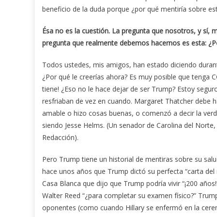
beneficio de la duda porque ¿por qué mentiría sobre es
Ésa no es la cuestión. La pregunta que nosotros, y sí, 
pregunta que realmente debemos hacernos es esta: ¿Po
Todos ustedes, mis amigos, han estado diciendo durant
¿Por qué le creerías ahora? Es muy posible que tenga 
tiene! ¿Eso no le hace dejar de ser Trump? Estoy segur
resfriaban de vez en cuando. Margaret Thatcher debe h
amable o hizo cosas buenas, o comenzó a decir la ver
siendo Jesse Helms. (Un senador de Carolina del Norte, y
Redacción).
Pero Trump tiene un historial de mentiras sobre su salu
hace unos años que Trump dictó su perfecta “carta del
Casa Blanca que dijo que Trump podría vivir “¡200 años
Walter Reed “¿para completar su examen físico?” Trump 
oponentes (como cuando Hillary se enfermó en la cer