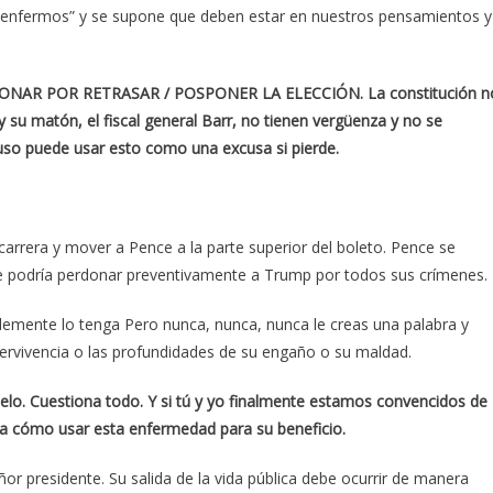
“enfermos” y se supone que deben estar en nuestros pensamientos y
NAR POR RETRASAR / POSPONER LA ELECCIÓN. La constitución n
 y su matón, el fiscal general Barr, no tienen vergüenza y no se
uso puede usar esto como una excusa si pierde.
rrera y mover a Pence a la parte superior del boleto. Pence se
ce podría perdonar preventivamente a Trump por todos sus crímenes.
emente lo tenga Pero nunca, nunca, nunca le creas una palabra y
ervivencia o las profundidades de su engaño o su maldad.
elo. Cuestiona todo. Y si tú y yo finalmente estamos convencidos de
nsa cómo usar esta enfermedad para su beneficio.
r presidente. Su salida de la vida pública debe ocurrir de manera