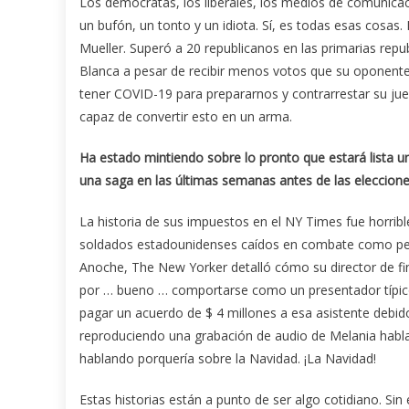
Los demócratas, los liberales, los medios de comunica
un bufón, un tonto y un idiota. Sí, es todas esas cosas.
Mueller. Superó a 20 republicanos en las primarias rep
Blanca a pesar de recibir menos votos que su oponente.
tener COVID-19 para prepararnos y contrarrestar su jue
capaz de convertir esto en un arma.
Ha estado mintiendo sobre lo pronto que estará lista 
una saga en las últimas semanas antes de las eleccione
La historia de sus impuestos en el NY Times fue horrible 
soldados estadounidenses caídos en combate como perd
Anoche, The New Yorker detalló cómo su director de f
por … bueno … comportarse como un presentador típico
pagar un acuerdo de $ 4 millones a esa asistente deb
reproduciendo una grabación de audio de Melania habla
hablando porquería sobre la Navidad. ¡La Navidad!
Estas historias están a punto de ser algo cotidiano. 