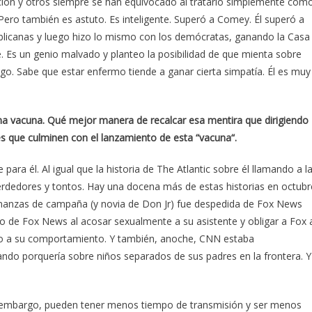
ción y otros siempre se han equivocado al tratarlo simplemente com
 Pero también es astuto. Es inteligente. Superó a Comey. Él superó a
ublicanas y luego hizo lo mismo con los demócratas, ganando la Casa
 Es un genio malvado y planteo la posibilidad de que mienta sobre
go. Sabe que estar enfermo tiende a ganar cierta simpatía. Él es muy
una vacuna. Qué mejor manera de recalcar esa mentira que dirigiendo
s que culminen con el lanzamiento de esta “vacuna“.
para él. Al igual que la historia de The Atlantic sobre él llamando a l
edores y tontos. Hay una docena más de estas historias en octubr
inanzas de campaña (y novia de Don Jr) fue despedida de Fox News
 de Fox News al acosar sexualmente a su asistente y obligar a Fox 
ido a su comportamiento. Y también, anoche, CNN estaba
ndo porquería sobre niños separados de sus padres en la frontera. Y
Sin embargo, pueden tener menos tiempo de transmisión y ser menos