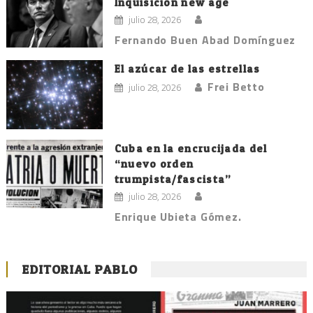
Inquisición new age
julio 28, 2026
Fernando Buen Abad Domínguez
El azúcar de las estrellas
Frei Betto
julio 28, 2026
Cuba en la encrucijada del
“nuevo orden
trumpista/fascista”
julio 28, 2026
Enrique Ubieta Gómez.
EDITORIAL PABLO