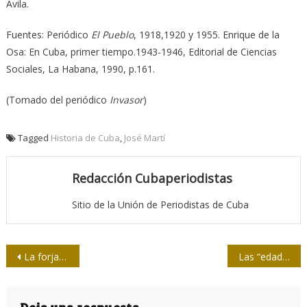
Ávila.
Fuentes: Periódico
El Pueblo
, 1918,1920 y 1955. Enrique de la
Osa: En Cuba, primer tiempo.1943-1946, Editorial de Ciencias
Sociales, La Habana, 1990, p.161.
(Tomado del periódico
Invasor
)
Tagged
Historia de Cuba
,
José Martí
Redacción Cubaperiodistas
Sitio de la Unión de Periodistas de Cuba
Navegación
La forja del líder: Martí y la emigración neoyorquina
Las “edades” de la contemporaneidad y la realidad
de