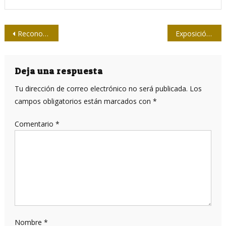
Navegación
Reconoce la Universidad de Oriente a la carrera de Periodismo
Exposición de carteles rendirá homenaje a “Motivos del son”
de
entradas
Deja una respuesta
Tu dirección de correo electrónico no será publicada.
Los
campos obligatorios están marcados con
*
Comentario
*
Nombre
*