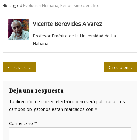
Tagged
Evolución Humana
,
Periodismo científico
Vicente Berovides Alvarez
Profesor Emérito de la Universidad de La
Habana.
Navegación
Tres eran tres
Circula en Indonesia una mutación más contagiosa del coronavirus, aunque no más letal
de
entradas
Deja una respuesta
Tu dirección de correo electrónico no será publicada.
Los
campos obligatorios están marcados con
*
Comentario
*