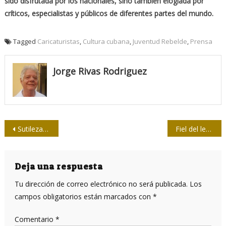
sido disfrutada por los nacionales, sino también elogiada por
críticos, especialistas y públicos de diferentes partes del mundo.
Tagged
Caricaturistas
,
Cultura cubana
,
Juventud Rebelde
,
Prensa
Jorge Rivas Rodriguez
Navegación
Sutilezas que se esconden en los titulares
Fiel del lenguaje 42/ Limpiarse el sombrero no es lavarse la cabeza
de
entradas
Deja una respuesta
Tu dirección de correo electrónico no será publicada.
Los
campos obligatorios están marcados con
*
Comentario
*