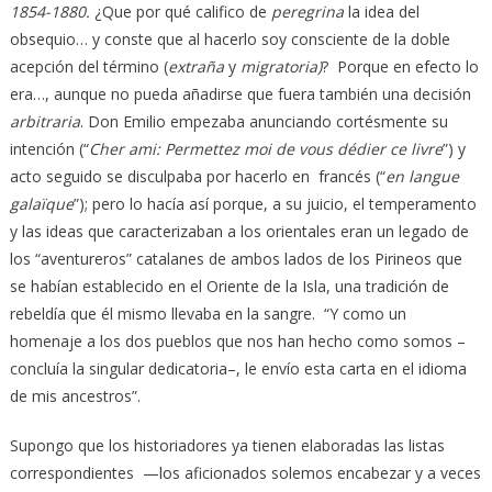
1854-1880.
¿Que por qué califico de
peregrina
la idea del
obsequio… y conste que al hacerlo soy consciente de la doble
acepción del término (
extraña
y
migratoria)
? Porque en efecto lo
era…, aunque no pueda añadirse que fuera también una decisión
arbitraria
. Don Emilio empezaba anunciando cortésmente su
intención (“
Cher ami: Permettez moi de vous dédier ce livre
”) y
acto seguido se disculpaba por hacerlo en francés (“
en langue
galaïque
”); pero lo hacía así porque, a su juicio, el temperamento
y las ideas que caracterizaban a los orientales eran un legado de
los “aventureros” catalanes de ambos lados de los Pirineos que
se habían establecido en el Oriente de la Isla, una tradición de
rebeldía que él mismo llevaba en la sangre. “Y como un
homenaje a los dos pueblos que nos han hecho como somos –
concluía la singular dedicatoria–, le envío esta carta en el idioma
de mis ancestros”.
Supongo que los historiadores ya tienen elaboradas las listas
correspondientes —los aficionados solemos encabezar y a veces