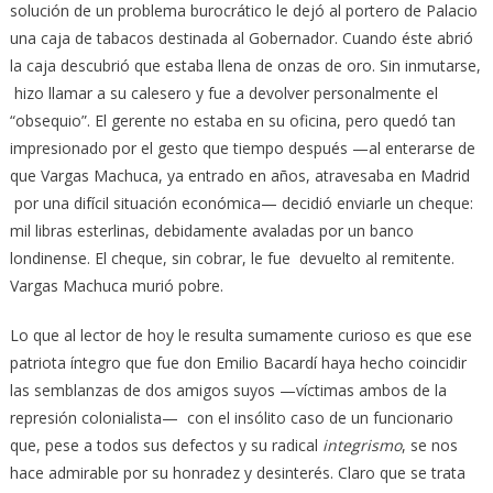
solución de un problema burocrático le dejó al portero de Palacio
una caja de tabacos destinada al Gobernador. Cuando éste abrió
la caja descubrió que estaba llena de onzas de oro. Sin inmutarse,
hizo llamar a su calesero y fue a devolver personalmente el
“obsequio”. El gerente no estaba en su oficina, pero quedó tan
impresionado por el gesto que tiempo después —al enterarse de
que Vargas Machuca, ya entrado en años, atravesaba en Madrid
por una difícil situación económica— decidió enviarle un cheque:
mil libras esterlinas, debidamente avaladas por un banco
londinense. El cheque, sin cobrar, le fue devuelto al remitente.
Vargas Machuca murió pobre.
Lo que al lector de hoy le resulta sumamente curioso es que ese
patriota íntegro que fue don Emilio Bacardí haya hecho coincidir
las semblanzas de dos amigos suyos —víctimas ambos de la
represión colonialista— con el insólito caso de un funcionario
que, pese a todos sus defectos y su radical
integrismo
, se nos
hace admirable por su honradez y desinterés. Claro que se trata