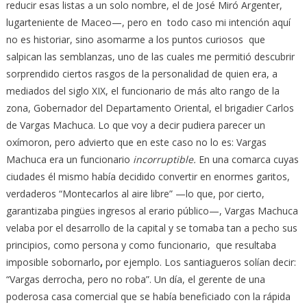
reducir esas listas a un solo nombre, el de José Miró Argenter,
lugarteniente de Maceo—, pero en todo caso mi intención aquí
no es historiar, sino asomarme a los puntos curiosos que
salpican las semblanzas, uno de las cuales me permitió descubrir
sorprendido ciertos rasgos de la personalidad de quien era, a
mediados del siglo XIX, el funcionario de más alto rango de la
zona, Gobernador del Departamento Oriental, el brigadier Carlos
de Vargas Machuca. Lo que voy a decir pudiera parecer un
oxímoron, pero advierto que en este caso no lo es: Vargas
Machuca era un funcionario
incorruptible.
En una comarca cuyas
ciudades él mismo había decidido convertir en enormes garitos,
verdaderos “Montecarlos al aire libre” —lo que, por cierto,
garantizaba pingües ingresos al erario público—, Vargas Machuca
velaba por el desarrollo de la capital y se tomaba tan a pecho sus
principios, como persona y como funcionario, que resultaba
imposible sobornarlo
,
por ejemplo. Los santiagueros solían decir:
“Vargas derrocha, pero no roba”. Un día, el gerente de una
poderosa casa comercial que se había beneficiado con la rápida