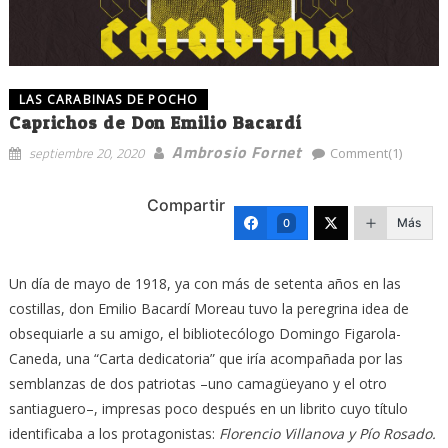
LAS CARABINAS DE POCHO
Caprichos de Don Emilio Bacardí
Ambrosio Fornet
septiembre 20, 2020
Comment(1)
Compartir
Más
0
Un día de mayo de 1918, ya con más de setenta años en las
costillas, don Emilio Bacardí Moreau tuvo la peregrina idea de
obsequiarle a su amigo, el bibliotecólogo Domingo Figarola-
Caneda, una “Carta dedicatoria” que iría acompañada por las
semblanzas de dos patriotas –uno camagüeyano y el otro
santiaguero–, impresas poco después en un librito cuyo título
identificaba a los protagonistas:
Florencio Villanova y Pío
Rosado.