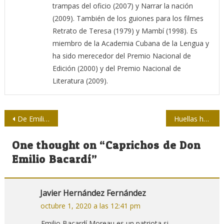
trampas del oficio (2007) y Narrar la nación
(2009). También de los guiones para los filmes
Retrato de Teresa (1979) y Mambí (1998). Es
miembro de la Academia Cubana de la Lengua y
ha sido merecedor del Premio Nacional de
Edición (2000) y del Premio Nacional de
Literatura (2009).
Navegación
De Emilito a Eusebio
Huellas humanas en la Península Arábica reafirman importancia de la región en la evolución de la humanidad
de
One thought on “
Caprichos de Don
entradas
Emilio Bacardí
”
Javier Hernández Fernández
octubre 1, 2020 a las 12:41 pm
Emilio Bacardí Moreau es un patriota si.