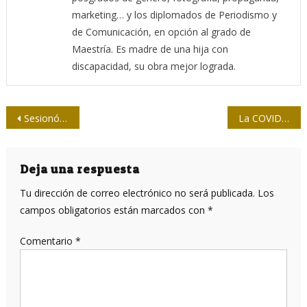
marketing… y los diplomados de Periodismo y
de Comunicación, en opción al grado de
Maestría. Es madre de una hija con
discapacidad, su obra mejor lograda.
Navegación
Sesionó La Tertulia en la UPEC, dedicada a Fidel
La COVID en África: un mundo diferente
de
entradas
Deja una respuesta
Tu dirección de correo electrónico no será publicada.
Los
campos obligatorios están marcados con
*
Comentario
*