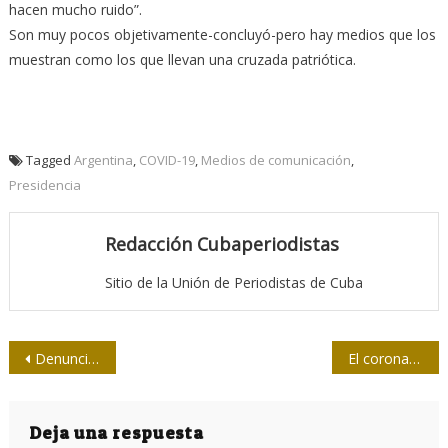
hacen mucho ruido”.
Son muy pocos objetivamente-concluyó-pero hay medios que los
muestran como los que llevan una cruzada patriótica.
Tagged
Argentina
,
COVID-19
,
Medios de comunicación
,
Presidencia
Redacción Cubaperiodistas
Sitio de la Unión de Periodistas de Cuba
Navegación
Denuncia canciller Jorge Arreaza injerencia norteamericana en las elecciones parlamentarias venezolanas
El coronavirus no se propaga a través de los alimentos, confirma la OMS
de
entradas
Deja una respuesta