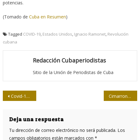
potencias.
(Tomado de
Cuba en Resumen
)
Tagged
COVID-19
,
Estados Unidos
,
Ignacio Ramonet
,
Revolución
cubana
Redacción Cubaperiodistas
Sitio de la Unión de Periodistas de Cuba
Navegación
Covid-19: OMS confirma seis vacunas en fase III, pero pide cautela
Cimarrones a escena (I)
de
entradas
Deja una respuesta
Tu dirección de correo electrónico no será publicada.
Los
campos obligatorios están marcados con
*