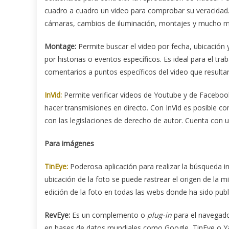
cuadro a cuadro un video para comprobar su veracidad. 
cámaras, cambios de iluminación, montajes y mucho m
Montage:
Permite buscar el video por fecha, ubicación y
por historias o eventos específicos. Es ideal para el tra
comentarios a puntos específicos del video que result
InVid:
Permite verificar videos de Youtube y de Facebook
hacer transmisiones en directo. Con InVid es posible co
con las legislaciones de derecho de autor. Cuenta con
Para imágenes
TinEye:
Poderosa aplicación para realizar la búsqueda i
ubicación de la foto se puede rastrear el origen de la 
edición de la foto en todas las webs donde ha sido publ
RevEye:
Es un complemento o
plug-in
para el navegad
en bases de datos mundiales como Google, TinEye o Y