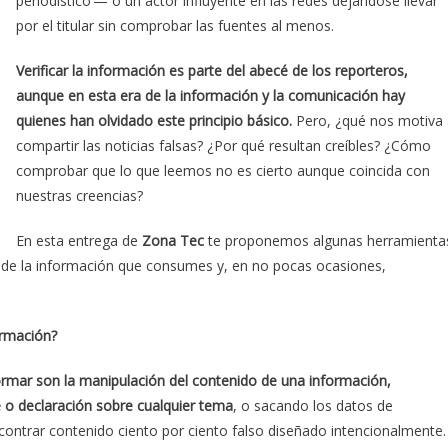
periodístico’— o un actor influyente en las redes dejándose llevar
por el titular sin comprobar las fuentes al menos.
Verificar la información es parte del abecé de los reporteros,
aunque en esta era de la información y la comunicación hay
quienes han olvidado este principio básico.
Pero, ¿qué nos motiva 
compartir las noticias falsas? ¿Por qué resultan creíbles? ¿Cómo
comprobar que lo que leemos no es cierto aunque coincida con
nuestras creencias?
En esta entrega de
Zona Tec
te proponemos algunas herramienta
de la información que consumes y, en no pocas ocasiones,
ormación?
mar son la manipulación del contenido de una información,
 o declaración sobre cualquier tema
, o sacando los datos de
ontrar contenido ciento por ciento falso diseñado intencionalmente.