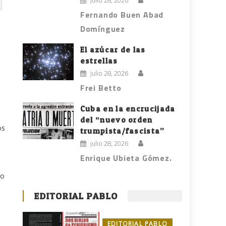
julio 28, 2026
Fernando Buen Abad
Domínguez
El azúcar de las
estrellas
julio 28, 2026
Frei Betto
Cuba en la encrucijada
del “nuevo orden
os
trumpista/fascista”
julio 28, 2026
Enrique Ubieta Gómez.
lo
EDITORIAL PABLO
EDITORIAL PABLO