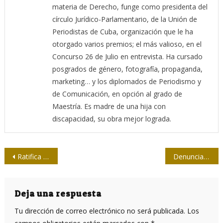
materia de Derecho, funge como presidenta del
círculo Jurídico-Parlamentario, de la Unión de
Periodistas de Cuba, organización que le ha
otorgado varios premios; el más valioso, en el
Concurso 26 de Julio en entrevista. Ha cursado
posgrados de género, fotografía, propaganda,
marketing… y los diplomados de Periodismo y
de Comunicación, en opción al grado de
Maestría. Es madre de una hija con
discapacidad, su obra mejor lograda.
Navegación
Ratifica Tribunal de Ecuador sentencia de ocho años de prisión al expresidente Rafael Correa
Denuncia Grupo de Puebla ataque a la democracia de Ecuador al ilegalizar Partido Fuerza Compromiso Social
de
entradas
Deja una respuesta
Tu dirección de correo electrónico no será publicada.
Los