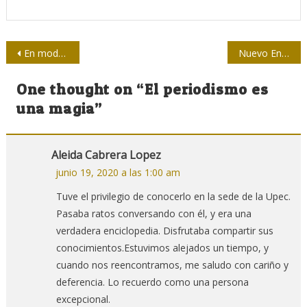
Navegación
En modo virtual, III Coloquio Nacional sobre Periodismo Cultural
Nuevo Enfoque y otros cambios en la televisión en Cárdenas
de
One thought on “
El periodismo es
entradas
una magia
”
Aleida Cabrera Lopez
junio 19, 2020 a las 1:00 am
Tuve el privilegio de conocerlo en la sede de la Upec.
Pasaba ratos conversando con él, y era una
verdadera enciclopedia. Disfrutaba compartir sus
conocimientos.Estuvimos alejados un tiempo, y
cuando nos reencontramos, me saludo con cariño y
deferencia. Lo recuerdo como una persona
excepcional.