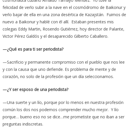
cosmonauta cubano Arnaldo Tamayo Méndez. Yo tuve la
felicidad de verlo subir a la nave en el cosmódromo de Baikonur y
verlo bajar de ella en una zona desértica de Kazajstán. Fuimos de
nuevo a Baikonur y hablé con él allí. Estaban presentes mis
colegas Eddy Martin, Rosendo Gutiérrez, hoy director de Palante,
Victor Pérez Galdós y el desaparecido Gilberto Caballero.
—¿Qué es para ti ser periodista?
—Sacrificio y permanente compromiso con el pueblo que nos lee
y con la causa que uno defiende. Es problema de mente y de
corazón, no solo de la profesión que un día seleccionamos.
—¿Y ser esposo de una periodista?
—Una suerte y un lío, porque por lo menos en nuestra profesión
común los dos nos podemos comprender mucho mejor. Y lío
porque… bueno eso no se dice…me prometiste que no iban a ser
preguntas indiscretas.