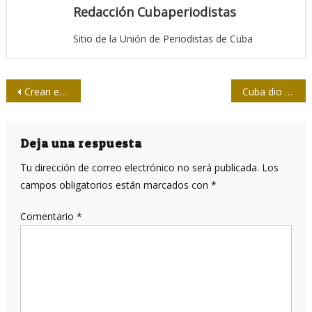
Redacción Cubaperiodistas
Sitio de la Unión de Periodistas de Cuba
Navegación
Crean en Japón la supercomputadora más rápida del mundo
Cuba dio respuesta eficiente a Covid-19, reconoce The Washington Post
de
entradas
Deja una respuesta
Tu dirección de correo electrónico no será publicada.
Los
campos obligatorios están marcados con
*
Comentario
*