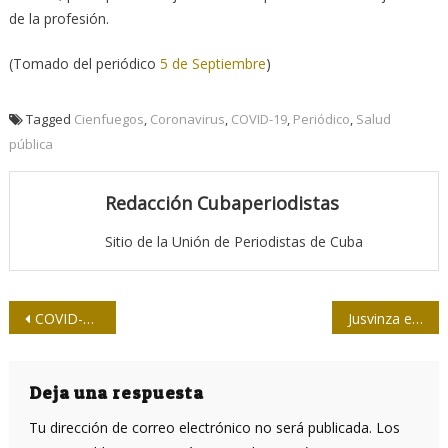
de la profesión.
(Tomado del periódico
5 de Septiembre
)
Tagged
Cienfuegos
,
Coronavirus
,
COVID-19
,
Periódico
,
Salud
pública
Redacción Cubaperiodistas
Sitio de la Unión de Periodistas de Cuba
Navegación
COVID-19 en Cuba: se mantiene la tendencia
Jusvinza e Itolizumab, fármacos cubanos que han salvado vidas entre afectados por la COVID-19
de
entradas
Deja una respuesta
Tu dirección de correo electrónico no será publicada.
Los