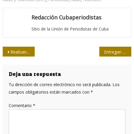
Redacción Cubaperiodistas
Sitio de la Unión de Periodistas de Cuba
Navegación
Realizan en Cuba terapias con células madre para tratar las secuelas de la COVID-19
Entregan Condición Artista de Mérito a colegas del Sistema Informativo de la Televisión Cubana
de
entradas
Deja una respuesta
Tu dirección de correo electrónico no será publicada.
Los
campos obligatorios están marcados con
*
Comentario
*