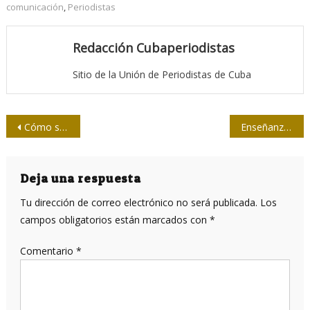
comunicación
,
Periodistas
Redacción Cubaperiodistas
Sitio de la Unión de Periodistas de Cuba
Navegación
Cómo se ven los efectos del coronavirus desde las ciencias sociales
Enseñanzas de Cuba en un consultorio chileno
de
entradas
Deja una respuesta
Tu dirección de correo electrónico no será publicada.
Los
campos obligatorios están marcados con
*
Comentario
*