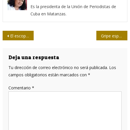
Es la presidenta de la Unión de Periodistas de
Cuba en Matanzas.
Navegación
El escopetero y la sinrazón
Gripe española y COVID-19: lo común y lo diferente
de
entradas
Deja una respuesta
Tu dirección de correo electrónico no será publicada.
Los
campos obligatorios están marcados con
*
Comentario
*