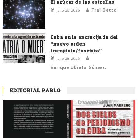
El azúcar de las estrellas
Frei Betto
julio 28, 2026
Cuba en la encrucijada del
“nuevo orden
trumpista/fascista”
julio 28, 2026
Enrique Ubieta Gómez.
EDITORIAL PABLO