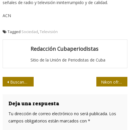
señales de radio y televisión ininterrumpido y de calidad.
ACN
Tagged
Sociedad
,
Televisión
Redacción Cubaperiodistas
Sitio de la Unión de Periodistas de Cuba
Navegación
Buscando al animal X: ¿los perros salvajes?
Nikon ofrece clases gratis de fotografía online, este mes por la pandemia
de
entradas
Deja una respuesta
Tu dirección de correo electrónico no será publicada.
Los
campos obligatorios están marcados con
*