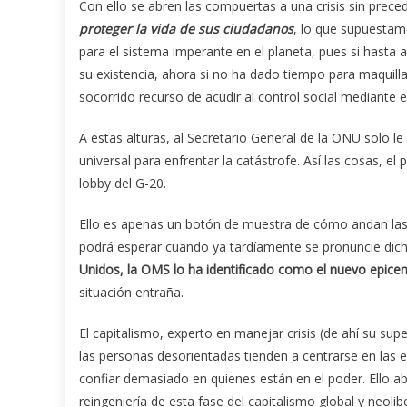
Con ello se abren las compuertas a una crisis sin prec
proteger la vida de sus ciudadanos
, lo que supuestam
para el sistema imperante en el planeta, pues si hasta a
su existencia, ahora si no ha dado tiempo para maquillar
socorrido recurso de acudir al control social mediante 
A estas alturas, al Secretario General de la ONU solo le 
universal para enfrentar la catástrofe. Así las cosas, 
lobby del G-20.
Ello es apenas un botón de muestra de cómo andan las
podrá esperar cuando ya tardíamente se pronuncie di
Unidos, la OMS lo ha identificado como el nuevo epice
situación entraña.
El capitalismo, experto en manejar crisis (de ahí su s
las personas desorientadas tienden a centrarse en las e
confiar demasiado en quienes están en el poder. Ello ab
reingeniería de esta fase del capitalismo global y neolibe