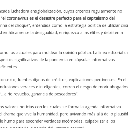
acada luchadora antiglobalización, cuyos criterios regularmente no
e
“el coronavirus es el desastre perfecto para el capitalismo del
trina del choque”, entendida como la estrategia política de utilizar cris
stemáticamente la desigualdad, enriquezca a las élites y debiliten a
mo los actuales para moldear la opinión pública. La línea editorial d
aspectos significativos de la pandemia en cápsulas informativas
ficientes.
ontexto, fuentes dignas de créditos, explicaciones pertinentes. En el
nclusiones veraces e inteligentes, corren el riesgo de morir ahogado
“…a río revuelto, ganancia de pescadores”.
 los valores noticias con los cuales se forma la agenda informativa
l drama que vive la humanidad, pero avivando más allá de lo plausib
s de humo para esconder verdades incómodas, culpabilizar a los