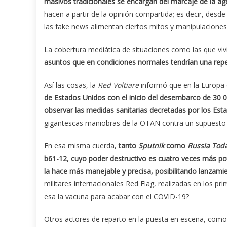
masivos tradicionales se encargan del marcaje de la ag
hacen a partir de la opinión compartida; es decir, desd
las fake news alimentan ciertos mitos y manipulaciones
La cobertura mediática de situaciones como las que vi
asuntos que en condiciones normales tendrían una rep
Así las cosas, la
Red Voltiare
informó que en la Europa 
de Estados Unidos con el inicio del desembarco de 30 0
observar las medidas sanitarias decretadas por los Es
gigantescas maniobras de la OTAN contra un supuesto 
En esa misma cuerda,
tanto
Sputnik
como
Russia Tod
b61-12, cuyo poder destructivo es cuatro veces más po
la hace más manejable y precisa, posibilitando lanzami
militares internacionales Red Flag, realizadas en los p
esa la vacuna para acabar con el COVID-19?
Otros actores de reparto en la puesta en escena, como 