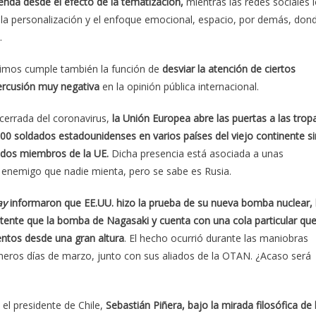
enda desde el efecto de la tematización,
mientras las redes sociales 
e la personalización y el enfoque emocional, espacio, por demás, don
.
vimos cumple también la función de
desviar la atención de ciertos
ercusión muy negativa
en la opinión pública internacional.
cerrada del coronavirus,
la ‎Unión Europea abre las puertas a las ‎trop
00 soldados estadounidenses en varios países del viejo continente ‎si
tados miembros de la UE.
Dicha presencia está asociada a unas
enemigo que nadie mienta, pero se sabe es Rusia.
ay
informaron que EE.UU. hizo la prueba de su nueva bomba nuclear, 
tente que la bomba de Nagasaki y cuenta con una cola particular qu
entos desde una gran altura
. El hecho ocurrió durante las maniobras
rimeros días de marzo, junto con sus aliados de la OTAN. ¿Acaso será
el presidente de Chile,
Sebastián Piñera, bajo la mirada filosófica de 