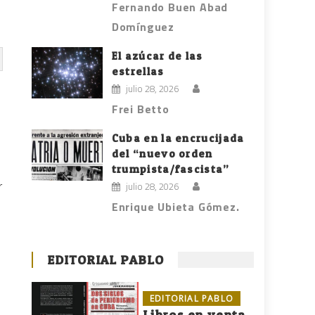
Fernando Buen Abad
Domínguez
El azúcar de las
estrellas
julio 28, 2026
Frei Betto
Cuba en la encrucijada
del “nuevo orden
trumpista/fascista”
r
julio 28, 2026
Enrique Ubieta Gómez.
EDITORIAL PABLO
EDITORIAL PABLO
Libros en venta