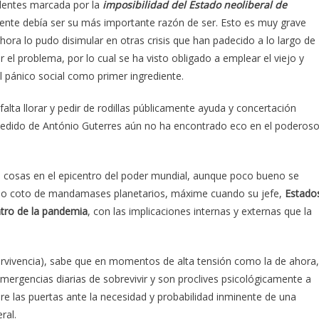
edentes marcada por la
imposibilidad del Estado neoliberal de
ente debía ser su más importante razón de ser. Esto es muy grave
hora lo pudo disimular en otras crisis que han padecido a lo largo de
 el problema, por lo cual se ha visto obligado a emplear el viejo y
el pánico social como primer ingrediente.
falta llorar y pedir de rodillas públicamente ayuda y concertación
el pedido de António Guterres aún no ha encontrado eco en el poderos
 cosas en el epicentro del poder mundial, aunque poco bueno se
cho coto de mandamases planetarios, máxime cuando su jefe,
Estado
ntro de la pandemia
, con las implicaciones internas y externas que la
upervivencia), sabe que en momentos de alta tensión como la de ahora,
mergencias diarias de sobrevivir y son proclives psicológicamente a
re las puertas ante la necesidad y probabilidad inminente de una
ral.