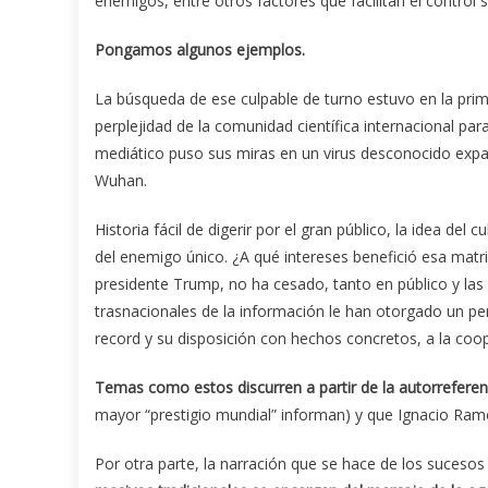
enemigos, entre otros factores que facilitan el control so
Pongamos algunos ejemplos.
La búsqueda de ese culpable de turno estuvo en la prime
perplejidad de la comunidad científica internacional pa
mediático puso sus miras en un virus desconocido exp
Wuhan.
Historia fácil de digerir por el gran público, la idea del
del enemigo único. ¿A qué intereses benefició esa mat
presidente Trump, no ha cesado, tanto en público y las re
trasnacionales de la información le han otorgado un pe
record y su disposición con hechos concretos, a la coop
‎Temas como estos discurren a partir de la autorrefere
mayor “prestigio mundial” informan) y que Ignacio Ra
Por otra parte, la narración que se hace de los sucesos