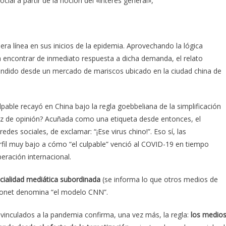
cial a partir de la noción del «interés general»,
ra línea en sus inicios de la epidemia. Aprovechando la lógica
ra encontrar de inmediato respuesta a dicha demanda, el relato
andido desde un mercado de mariscos ubicado en la ciudad china de
 culpable recayó en China bajo la regla goebbeliana de la simplificación
riz de opinión? Acuñada como una etiqueta desde entonces, el
des sociales, de exclamar: “¡Ese virus chino!”. Eso sí, las
rfil muy bajo a cómo “el culpable” venció al COVID-19 en tiempo
eración internacional.
ncialidad mediática subordinada
(se informa lo que otros medios de
monet denomina “el modelo CNN”.
 vinculados a la pandemia confirma, una vez más, la regla:
los medio