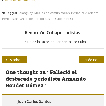
Tagged
Camagüey
,
Medios de comunicación
,
Periódico Adelante
,
Periodistas
,
Unión de Periodistas de Cuba (UPEC)
Redacción Cubaperiodistas
Sitio de la Unión de Periodistas de Cuba
Navegación
Estados Unidos espió durante 70 años comunicaciones de decenas de países
Renée Potts, periodista desde la cuna
de
One thought on “
Falleció el
entradas
destacado periodista Armando
Boudet Gómez
”
Juan Carlos Santos